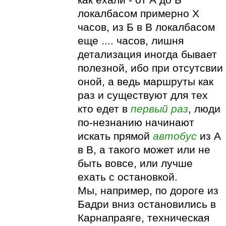
как ехали - от А до Б
локалбасом примерно Х
часов, из Б в В локалбасом
еще .... часов, лишня
детализация иногда бывает
полезной, ибо при отсутсвии
оной, а ведь маршруты как
раз и существуют для тех
кто едет в
первый раз
, люди
по-незнанию начинают
искать прямой
автобус
из А
в В, а такого может или не
быть вовсе, или лучше
ехать с остановкой.
Мы, например, по дороге из
Бадри вниз остановились в
Карнапраяге, техническая