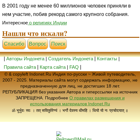
В 2001 году не менее 60 миллионов человек приняли в
нем участие, побив рекорд самого крупного собрания.
Интересное
о религиях Индии
Нашли что искали?
Cпасибо
Вопрос
Поиск
|
Авторы Индонета
|
Создатель Индонета
|
Контакты
|
Правила сайта
|
Карта сайта
|
FAQ
|
© & copyleft Indonet.Ru Индия по-русски ~ Живой путеводитель,
2007 - 2025. Материалы сайта могут содержать информацию, не
предназначенную для лиц, не достигших 18 лет.
РЕПУБЛИКАЦИЯ без указания Автора и гиперссылки на источник
ЗАПРЕЩЕНА. Подробнее
О правилах размещения и
использования материалов Indonet.Ru
ॐ भूर्भुवः स्वः । तत् सवितुर्वरेण्यं । भर्गो देवस्य धीमहि । धियो यो नः प्रचोदयात् ॥