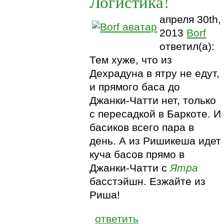
Логистика!
апреля 30th,
2013
Borf
ответил(а):
Тем хуже, что из
Дехрадуна в ятру не едут,
и прямого баса до
Джанки-Чатти нет, только
с пересадкой в Баркоте. И
басиков всего пара в
день. А из Ришикеша идет
куча басов прямо в
Джанки-Чатти с
Ятра
басстэйшн. Езжайте из
Риша!
ответить