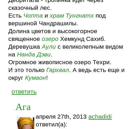
сказочный лес.
Есть
Чопта
и
храм
Тунгнатх
под
вершиной Чандрашилы.
Долина цветов и высокогорное
священное
озеро
Хемкунд Сахиб.
Деревушка
Аули
с великолепным видом
на
Нанда Дэви
.
Огромное живописное озеро Техри.
И это только
Гархвал
. А ведь есть еще и
округ
Кумаон
!
ответить
Ага
апреля 27th, 2013
achadidi
ответил(а):