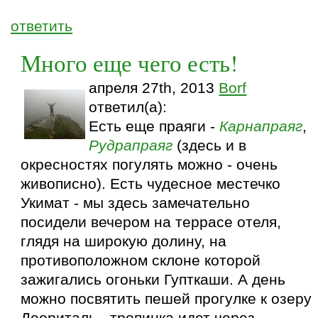
ответить
Много еще чего есть!
апреля 27th, 2013
Borf
ответил(а):
Есть еще праяги -
Карнапраяг
,
Рудрапраяг
(здесь и в
окресностях погулять можно - очень
живописно). Есть чудесное местечко
Укимат - мы здесь замечательно
посидели вечером на террасе отеля,
глядя на широкую долину, на
противоположном склоне которой
зажигались огоньки Гупткаши. А день
можно посвятить пешей прогулке к озеру
Деориталь - тропинка идет через