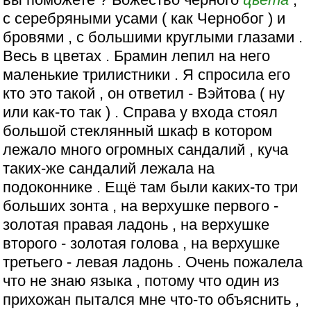
с серебряными усами ( как Чернобог ) и
бровями , с большими круглыми глазами .
Весь в цветах . Брамин лепил на него
маленькие трилистники . Я спросила его
кто это такой , он ответил - Вэйтова ( ну
или как-то так ) . Справа у входа стоял
большой стеклянный шкаф в котором
лежало много огромных сандалий , куча
таких-же сандалий лежала на
подоконнике . Ещё там были каких-то три
больших зонта , на верхушке первого -
золотая правая ладонь , на верхушке
второго - золотая голова , на верхушке
третьего - левая ладонь . Очень пожалела
что не знаю языка , потому что один из
прихожан пытался мне что-то объяснить ,