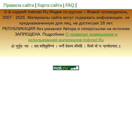
Правила сайта
|
Карта сайта
|
FAQ
|
© & copyleft Indonet.Ru Индия по-русски ~ Живой путеводитель,
2007 - 2025. Материалы сайта могут содержать информацию, не
предназначенную для лиц, не достигших 18 лет.
РЕПУБЛИКАЦИЯ без указания Автора и гиперссылки на источник
ЗАПРЕЩЕНА. Подробнее
О правилах размещения и
использования материалов Indonet.Ru
ॐ भूर्भुवः स्वः । तत् सवितुर्वरेण्यं । भर्गो देवस्य धीमहि । धियो यो नः प्रचोदयात् ॥