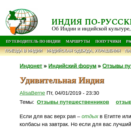
ИНДИЯ ПО-РУССК
Об Индии и индийской культуре,
ПУТЕВОДИТЕЛЬ ПО ИНДИИ
МАРШРУТЫ
ПОПУТЧИКИ
Р
ПОЕЗДА В ИНДИИ
ИНДИЙСКАЯ ОДЕЖДА, УКРАШЕНИЯ
ПА
Индонет
»
Индийский форум
»
Отзывы пу
Удивительная Индия
AlisaBerne
Пт, 04/01/2019 - 23:30
Темы:
Отзывы путешественников
отзы
Если для вас верх рая –
отдых
в Египте или
колбасы на завтрак. Но если для вас лучши