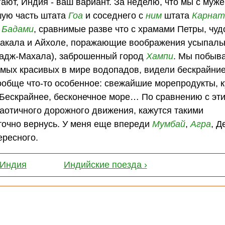
угают, Индия - ваш вариант. За неделю, что мы с муж
шую часть штата
Гоа
и соседнего с
ним
штата
Карнат
Бадами
, сравнимые разве что с храмами Петры, чу
акала и Айхоле, поражающие воображения усыпал
 Тадж-Махала), заброшенный город
Хампи
. Мы побыв
амых красивых в мире водопадов, видели бескрайни
 вообще что-то особенное: свежайшие морепродукты, к
Бескрайнее, бесконечное море… По сравнению с эти
хаотичного дорожного движения, кажутся такими
точно вернусь. У меня еще впереди
Мумбай
,
Агра
, Д
ересного.
 Индия
Индийские поезда ›