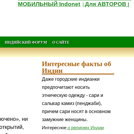
МОБИЛЬНЫЙ Indonet
Для АВТОРОВ
|
|
ИНДИЙСКИЙ ФОРУМ
О САЙТЕ
Интересные факты об
Индии
Даже городские индианки
предпочитают носить
этническую одежду - сари и
сальвар камиз (пенджаби),
причем сари носят в основном
лючено», ни
замужние женщины.
открытий,
Интересное
о религиях Индии