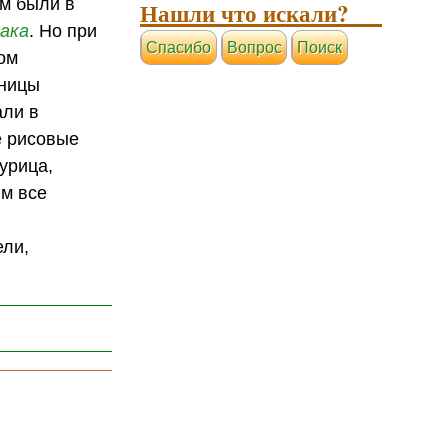
ем были в
Нашли что искали?
ака
. Но при
Cпасибо
Вопрос
Поиск
дом
ьницы
али в
е рисовые
урица,
м все
ели,