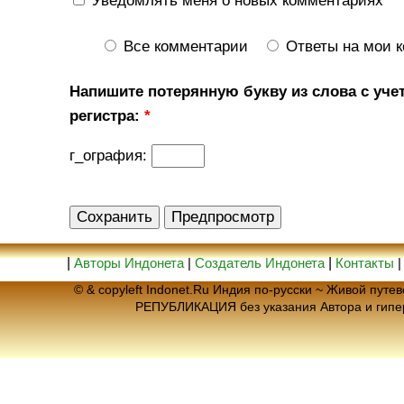
Уведомлять меня о новых комментариях
Все комментарии
Ответы на мои 
Напишите потерянную букву из слова с уче
регистра:
*
г_ография:
|
Авторы Индонета
|
Создатель Индонета
|
Контакты
© & copyleft Indonet.Ru Индия по-русски ~ Живой пут
РЕПУБЛИКАЦИЯ без указания Автора и гип