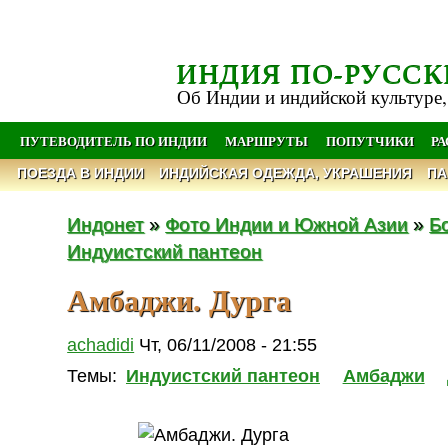
ИНДИЯ ПО-РУССК
Об Индии и индийской культуре,
ПУТЕВОДИТЕЛЬ ПО ИНДИИ
МАРШРУТЫ
ПОПУТЧИКИ
Р
ПОЕЗДА В ИНДИИ
ИНДИЙСКАЯ ОДЕЖДА, УКРАШЕНИЯ
ПА
Индонет
»
Фото Индии и Южной Азии
»
Б
Индуистский пантеон
Амбаджи. Дурга
achadidi
Чт, 06/11/2008 - 21:55
Темы:
Индуистский пантеон
Амбаджи