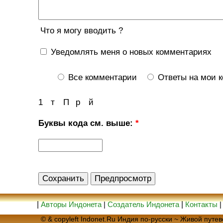
Что я могу вводить ?
Уведомлять меня о новых комментариях
Все комментарии
Ответы на мои 
1
т
П
р
й
Буквы кода см. выше:
*
|
Авторы Индонета
|
Создатель Индонета
|
Контакты
© & copyleft Indonet.Ru Индия по-русски ~ Живой пут