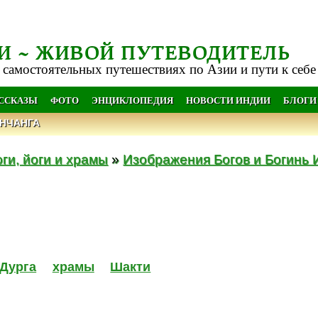
И ~ ЖИВОЙ ПУТЕВОДИТЕЛЬ
 самостоятельных путешествиях по Азии и пути к себе
АССКАЗЫ
ФОТО
ЭНЦИКЛОПЕДИЯ
НОВОСТИ ИНДИИ
БЛОГИ
НЧАНГА
оги, йоги и храмы
»
Изображения Богов и Богинь 
Дурга
храмы
Шакти