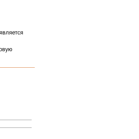
 является
мовую