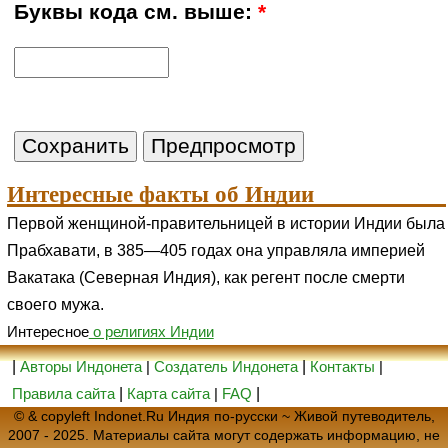
Буквы кода см. выше:
*
Интересные факты об Индии
Первой женщиной-правительницей в истории Индии была
Прабхавати, в 385—405 годах она управляла империей
Вакатака (Северная Индия), как регент после смерти
своего мужа.
Интересное
о религиях Индии
|
Авторы Индонета
|
Создатель Индонета
|
Контакты
|
Правила сайта
|
Карта сайта
|
FAQ
|
© & copyleft Indonet.Ru Индия по-русски ~ Живой путеводитель,
2007 - 2025. Материалы сайта могут содержать информацию, не