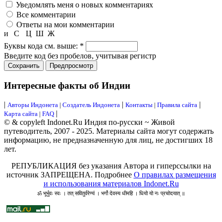
Уведомлять меня о новых комментариях
Все комментарии
Ответы на мои комментарии
и
С
Ц
Ш
Ж
Буквы кода см. выше:
*
Введите код без пробелов, учитывая регистр
Интересные факты об Индии
|
|
|
Авторы Индонета
|
Создатель Индонета
Контакты
|
Правила сайта
|
Карта сайта
|
FAQ
© & copyleft Indonet.Ru Индия по-русски ~ Живой
путеводитель, 2007 - 2025. Материалы сайта могут содержать
информацию, не предназначенную для лиц, не достигших 18
лет.
РЕПУБЛИКАЦИЯ без указания Автора и гиперссылки на
источник ЗАПРЕЩЕНА. Подробнее
О правилах размещения
и использования материалов Indonet.Ru
ॐ भूर्भुवः स्वः । तत् सवितुर्वरेण्यं । भर्गो देवस्य धीमहि । धियो यो नः प्रचोदयात् ॥