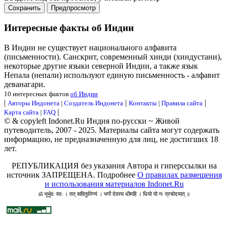
Интересные факты об Индии
В Индии не существует национального алфавита
(письменности). Санскрит, современный хинди (хиндустани),
некоторые другие языки северной Индии, а также язык
Непала (непали) используют единую письменность - алфавит
деванагари.
10 интересных фактов
об Индии
|
|
|
Авторы Индонета
|
Создатель Индонета
Контакты
|
Правила сайта
|
Карта сайта
|
FAQ
© & copyleft Indonet.Ru Индия по-русски ~ Живой
путеводитель, 2007 - 2025. Материалы сайта могут содержать
информацию, не предназначенную для лиц, не достигших 18
лет.
РЕПУБЛИКАЦИЯ без указания Автора и гиперссылки на
источник ЗАПРЕЩЕНА. Подробнее
О правилах размещения
и использования материалов Indonet.Ru
ॐ भूर्भुवः स्वः । तत् सवितुर्वरेण्यं । भर्गो देवस्य धीमहि । धियो यो नः प्रचोदयात् ॥