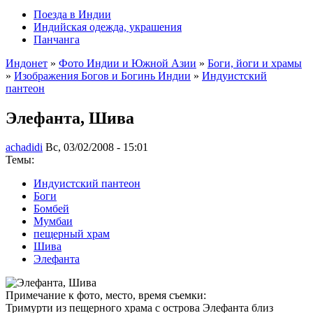
Поезда в Индии
Индийская одежда, украшения
Панчанга
Индонет
»
Фото Индии и Южной Азии
»
Боги, йоги и храмы
»
Изображения Богов и Богинь Индии
»
Индуистский
пантеон
Элефанта, Шива
achadidi
Вс, 03/02/2008 - 15:01
Темы:
Индуистский пантеон
Боги
Бомбей
Мумбаи
пещерный храм
Шива
Элефанта
Примечание к фото, место, время съемки:
Тримурти из пещерного храма с острова Элефанта близ