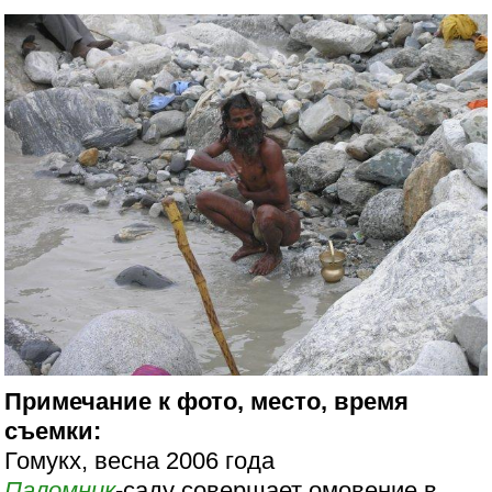
Примечание к фото, место, время
съемки:
Гомукх, весна 2006 года
Паломник
-саду совершает омовение в