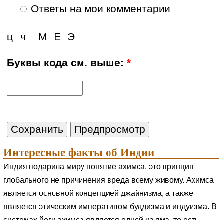
Ответы на мои комментарии
ц
ч
М
Е
Э
Буквы кода см. выше:
*
Интересные факты об Индии
Индия подарила миру понятие ахимса, это принцип
глобального не причинения вреда всему живому. Ахимса
является основной концепцией джайнизма, а также
является этическим императивом буддизма и индуизма. В
системах йоги ахимса является одной из яма, то есть