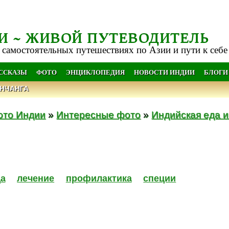
И ~ ЖИВОЙ ПУТЕВОДИТЕЛЬ
 самостоятельных путешествиях по Азии и пути к себе
АССКАЗЫ
ФОТО
ЭНЦИКЛОПЕДИЯ
НОВОСТИ ИНДИИ
БЛОГИ
НЧАНГА
ото Индии
»
Интересные фото
»
Индийская еда 
а
лечение
профилактика
специи
: