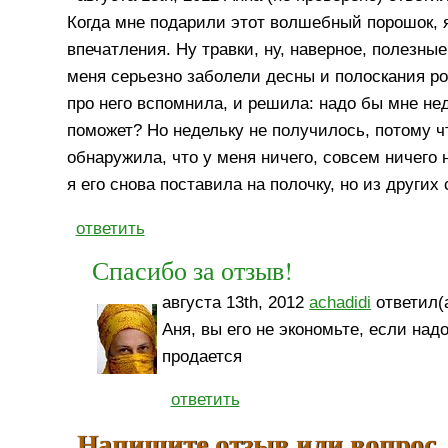
Когда мне подарили этот волшебный порошок, я 
впечатления. Ну травки, ну, наверное, полезны
меня серьезно заболели десны и полоскания р
про него вспомнила, и решила: надо бы мне не
поможет? Но недельку не получилось, потому ч
обнаружила, что у меня ничего, совсем ничего 
я его снова поставила на полочку, но из други
ответить
Спасибо за отзыв!
августа 13th, 2012
achadidi
ответил(а
Аня, вы его не экономьте, если над
продается
ответить
Напишите отзыв или вопрос