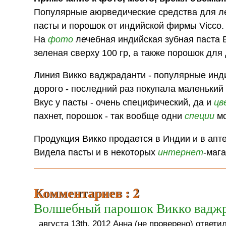
Популярные аюрведические средства для ле
пасты и порошок от индийской фирмы Vicco.
На
фото
лечебная индийская зубная паста В
зеленая сверху 100 гр, а также порошок для
Линия Викко ваджраданти - популярные инди
дорого - последний раз покупала маленький т
Вкус у пасты - очень специфический, да и
цв
пахнет, порошок - так вообще одни
специи
мо
Продукция Викко продается в Индии и в апте
Видела пасты и в некоторых
интернет
-мага
Комментариев : 2
Волшебный парошок Викко вадж
августа 13th, 2012 Анна (не проверено) ответил