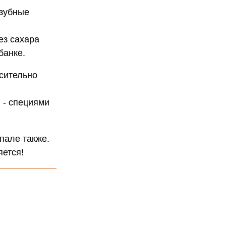
 зубные
ез сахара
банке.
осительно
 - специями
епале также.
яется!