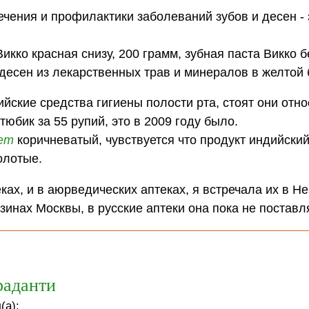
чения и профилактики заболеваний зубов и десен -
икко красная снизу, 200 грамм, зубная паста Викко б
 десен из лекарственных трав и минералов в желтой 
йские средства гигиены полости рта, стоят они отн
юбик за 55 рупий, это в 2009 году было.
ет
коричневатый, чувствуется что продукт индийский
лотые.
ках, и в аюрведических аптеках, я встречала их в Н
зинах Москвы, в русские аптеки она пока не поставл
раданти
(а):