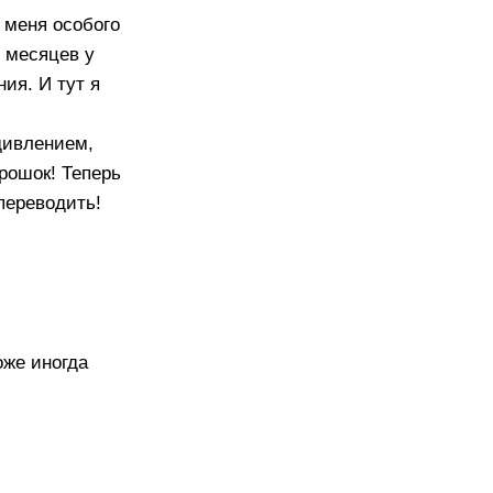
а меня особого
у месяцев у
ия. И тут я
дивлением,
орошок! Теперь
 переводить!
оже иногда