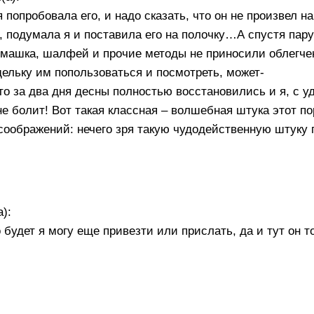
попробовала его, и надо сказать, что он не произвел н
е, подумала я и поставила его на полочку…А спустя пар
омашка, шалфей и прочие методы не приносили облегчен
дельку им попользоваться и посмотреть, может-
то за два дня десны полностью восстановились и я, с у
не болит! Вот такая классная – волшебная штука этот п
х соображений: нечего зря такую чудодейственную штуку
):
о будет я могу еще привезти или прислать, да и тут он т