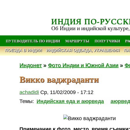
ИНДИЯ ПО-РУССК
Об Индии и индийской культуре,
ПУТЕВОДИТЕЛЬ ПО ИНДИИ
МАРШРУТЫ
ПОПУТЧИКИ
Р
ПОЕЗДА В ИНДИИ
ИНДИЙСКАЯ ОДЕЖДА, УКРАШЕНИЯ
ПА
Индонет
»
Фото Индии и Южной Азии
»
Ф
Викко ваджраданти
achadidi
Ср, 11/02/2009 - 17:12
Темы:
Индийская еда и аюрведа
аюрвед
Примечание к фото, место, время съемки