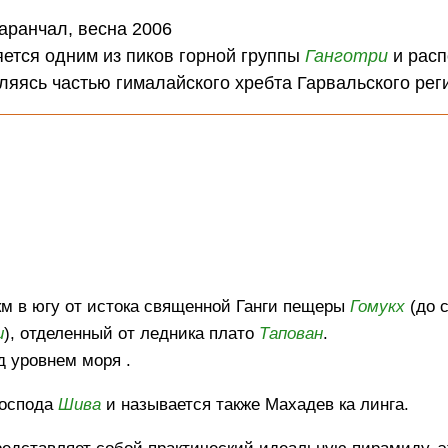
:
таранчал, весна 2006
яется одним из пиков горной группы
Ганготри
и рас
ляясь частью гималайского хребта Гарвальского рег
км в югу от истока священной Ганги пещеры
Гомукх
(до 
и
), отделенный от ледника плато
Тапован
.
д уровнем моря .
Господа
Шива
и называется также Махадев ка линга.