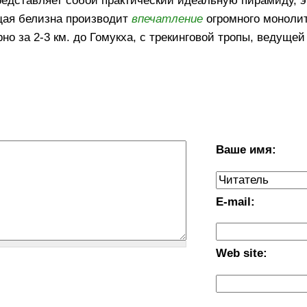
едставляет собой практический идеальную пирамиду, 
ющая белизна производит
впечатление
огромного моноли
о за 2-3 км. до Гомукха, с трекинговой тропы, ведущей
Ваше имя:
E-mail:
Web site: