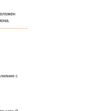
положен
иона.
слияние с