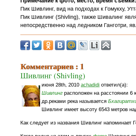
Примечание к фото, место, время съемки
Пик Шивлинг, вид на подходах к Гомукху, Ут
Пик Шивлинг (Shivling), также Шивалинг явл
непосредственно над ледником Ганготри, яв
Комментариев : 1
Шивлинг (Shivling)
июня 28th, 2010
achadidi
ответил(а):
Шивлинг
расположен на расстоянии 6 
др.реками река называется
Бхагиратх
Шивлинг имеет высоту 6543 метров на
Как следует из названия Шивлинг напоминает 