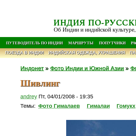
ИНДИЯ ПО-РУССК
Об Индии и индийской культуре,
ПУТЕВОДИТЕЛЬ ПО ИНДИИ
МАРШРУТЫ
ПОПУТЧИКИ
Р
ПОЕЗДА В ИНДИИ
ИНДИЙСКАЯ ОДЕЖДА, УКРАШЕНИЯ
ПА
Индонет
»
Фото Индии и Южной Азии
»
Ф
Шивлинг
andrey
Пт, 04/01/2008 - 19:35
Темы:
Фото Гималаев
Гималаи
Гомукх