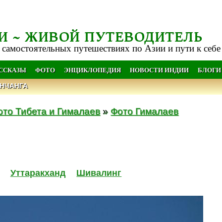
И ~ ЖИВОЙ ПУТЕВОДИТЕЛЬ
 самостоятельных путешествиях по Азии и пути к себе
АССКАЗЫ
ФОТО
ЭНЦИКЛОПЕДИЯ
НОВОСТИ ИНДИИ
БЛОГИ
НЧАНГА
ото Тибета и Гималаев
»
Фото Гималаев
Уттаракханд
Шивалинг