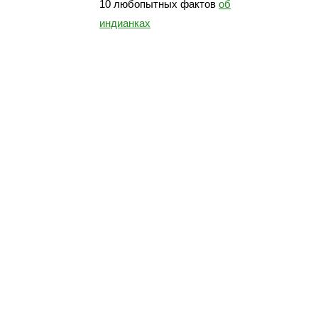
10 любопытных фактов
об
индианках