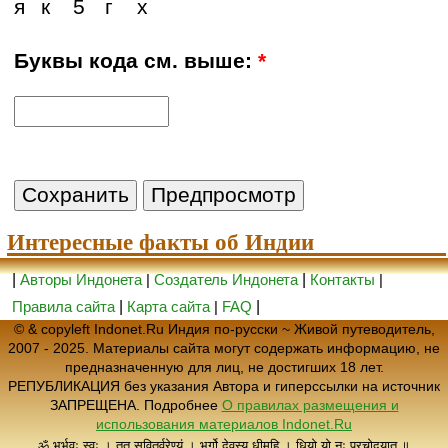
я
к
5
г
х
Буквы кода см. выше:
*
Интересные факты об Индии
|
Авторы Индонета
|
Создатель Индонета
|
Контакты
|
Правила сайта
|
Карта сайта
|
FAQ
|
© & copyleft Indonet.Ru Индия по-русски ~ Живой путеводитель,
2007 - 2025. Материалы сайта могут содержать информацию, не
предназначенную для лиц, не достигших 18 лет.
РЕПУБЛИКАЦИЯ без указания Автора и гиперссылки на источник
ЗАПРЕЩЕНА. Подробнее
О правилах размещения и
использования материалов Indonet.Ru
ॐ भूर्भुवः स्वः । तत् सवितुर्वरेण्यं । भर्गो देवस्य धीमहि । धियो यो नः प्रचोदयात् ॥