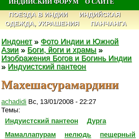
ИНДИЙСКИЙ ФОРУМ
О САЙТЕ
ПОЕЗДА В ИНДИИ
ИНДИЙСКАЯ
ОДЕЖДА, УКРАШЕНИЯ
ПАНЧАНГА
Индонет
»
Фото Индии и Южной
Азии
»
Боги, йоги и храмы
»
Изображения Богов и Богинь Индии
»
Индуистский пантеон
Махешасурамардини
achadidi
Вс, 13/01/2008 - 22:27
Темы:
Индуистский пантеон
Дурга
Мамаллапурам
нелюдь
пещерный