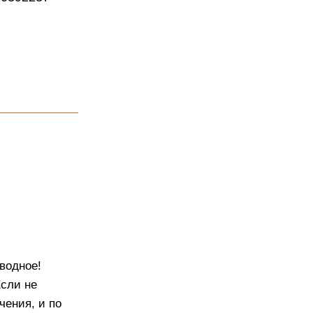
дводное!
Если не
чения, и по