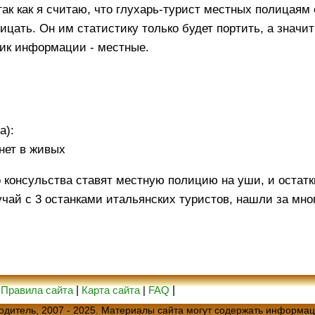
так как я считаю, что глухарь-турист местных полицаям
рицать. Он им статистику только будет портить, а значит
ник информации - местные.
а):
 нет в живых
 консульства ставят местную полицию на уши, и остатк
учай с 3 останками итальянских туристов, нашли за мног
|
Правила сайта
|
Карта сайта
|
FAQ
|
еводитель, 2007 - 2025. Материалы сайта могут содержать информац