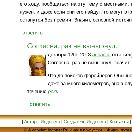
его ходу, пообщаться на эту тему с местными, 
нужен, и даже если они его найдут, то могут от
останутся без премии. Значит, основной источ
ответить
Согласна, раз не вынырнул,
декабря 12th, 2013
achadidi
ответил(
Согласна, раз не вынырнул, значит
Что до поисков форейнеров Обычно
даже за много километров, знаю сл
течению
реки
ответить
|
Авторы Индонета
|
Создатель Индонета
|
Контакты
© & copyleft Indonet.Ru Индия по-русски ~ Живой пут