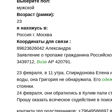
Выберите пол:
мужской
Возраст (рамки):
23
я нахожусь в:
Россия г. Москва
Координаты для связи :
89623626042 Александра
Заявление о пропаже гражданина Российско
3439712,
Виза
АР 420791.
23 февраля, в 11 утра, Спиридонова Елена 
воды, она Григория не обнаружила. Его
оде
стоянки.
24 февраля, они обратились в Кулим пали ст
Прошу оказать всяческое содействие в поиск
контактн тел родственников: +79649586897 