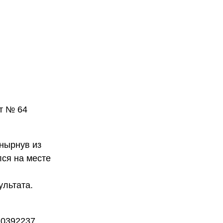
т № 64
ынырнув из
лся на месте
ультата.
10392237