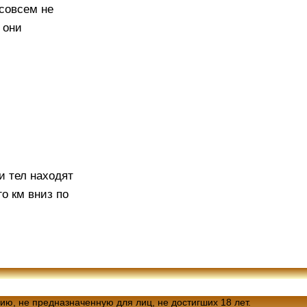
 совсем не
 они
и тел находят
о км вниз по
ию, не предназначенную для лиц, не достигших 18 лет.