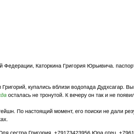
й Федерации, Каторкина Григория Юрьивича. паспор
и Григорий, купались вблизи водопада Дудхсагар. В
жда
осталась не тронутой. К вечеру он так и не появи
ейшн. По настоящий момент, его поиски не дали рез
ах.
Юля сестра Григория, +79173423956 Юра отец, +796