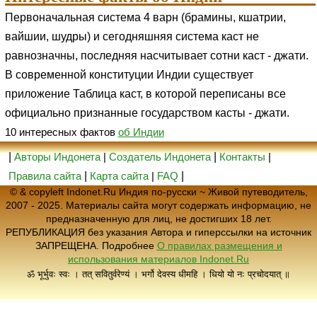
Первоначальная система 4 варн (брамины, кшатрии,
вайшии, шудры) и сегодняшняя система каст не
равнозначны, последняя насчитывает сотни каст - джати.
В современной конституции Индии существует
приложение Таблица каст, в которой переписаны все
официально признанные государством касты - джати.
10 интересных фактов
об Индии
|
Авторы Индонета
|
Создатель Индонета
|
Контакты
|
Правила сайта
|
Карта сайта
|
FAQ
|
© & copyleft Indonet.Ru Индия по-русски ~ Живой путеводитель,
2007 - 2025. Материалы сайта могут содержать информацию, не
предназначенную для лиц, не достигших 18 лет.
РЕПУБЛИКАЦИЯ без указания Автора и гиперссылки на источник
ЗАПРЕЩЕНА. Подробнее
О правилах размещения и
использования материалов Indonet.Ru
ॐ भूर्भुवः स्वः । तत् सवितुर्वरेण्यं । भर्गो देवस्य धीमहि । धियो यो नः प्रचोदयात् ॥