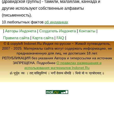
(дравидской группы) - тамили, малаялам, каннада и
другие используют собственные алфавиты
(письменность).
10 любопытных фактов
об индианках
|
Авторы Индонета
|
Создатель Индонета
|
Контакты
|
Правила сайта
|
Карта сайта
|
FAQ
|
© & copyleft Indonet.Ru Индия по-русски ~ Живой путеводитель,
2007 - 2025. Материалы сайта могут содержать информацию, не
предназначенную для лиц, не достигших 18 лет.
РЕПУБЛИКАЦИЯ без указания Автора и гиперссылки на источник
ЗАПРЕЩЕНА. Подробнее
О правилах размещения и
использования материалов Indonet.Ru
ॐ भूर्भुवः स्वः । तत् सवितुर्वरेण्यं । भर्गो देवस्य धीमहि । धियो यो नः प्रचोदयात् ॥