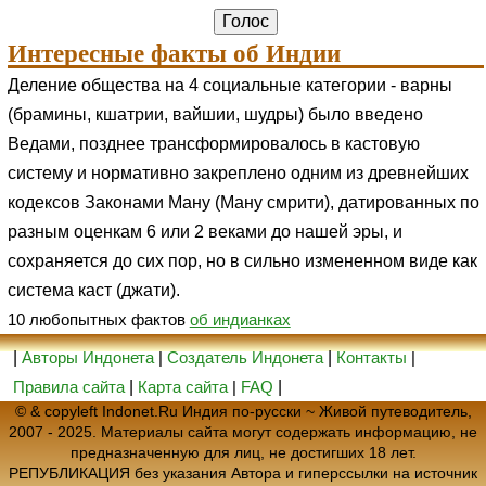
Интересные факты об Индии
Деление общества на 4 социальные категории - варны
(брамины, кшатрии, вайшии, шудры) было введено
Ведами, позднее трансформировалось в кастовую
систему и нормативно закреплено одним из древнейших
кодексов Законами Ману (Ману смрити), датированных по
разным оценкам 6 или 2 веками до нашей эры, и
сохраняется до сих пор, но в сильно измененном виде как
система каст (джати).
10 любопытных фактов
об индианках
|
Авторы Индонета
|
Создатель Индонета
|
Контакты
|
Правила сайта
|
Карта сайта
|
FAQ
|
© & copyleft Indonet.Ru Индия по-русски ~ Живой путеводитель,
2007 - 2025. Материалы сайта могут содержать информацию, не
предназначенную для лиц, не достигших 18 лет.
РЕПУБЛИКАЦИЯ без указания Автора и гиперссылки на источник