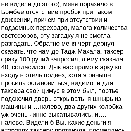
не видели до этого), меня поразило в
Бомбее отсутствие пробок при таком
движении, причем при отсутствии и
подземных переходов, малого количества
светофоров, эту загадку я не смогла
разгадать. Обратно меня черт дернул
сказать, что нам до Тадж Махала, таксер
сразу 100 рупий запросил, я ему сказала
40, согласился. Дык нас прямо в арку ко
входу в отель подвез, хотя я раньше
просила остановиться, видимо, и для
таксера свой цимус в этом был, портье
подскочил дверь открывать, я шнырь из
машины и …налево, два других колобка
уж очень чинно выкатывались, и….
налево. Видели б Вы, какие деньги я
второпях таксеру протянула, посмеялись