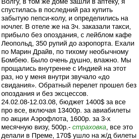
Волгу, в том же доме зашли в аптеку, я
спустилась в последний раз купить
забытую пепси-колу, и определились на
ночлег. В отеле же на 3ч. заказали такси,
прибыло без опоздания, с лейблом кафе
Леопольд, 350 рупий до аэропорта. Ехали
по Марин Драйв, по тихому необычному
Бомбею. Было очень душно, влажно. Мы
прощались внутренне с Индией на этот
раз, но у меня внутри звучало «до
свидания». Обратный перелет прошел без
опоздания и без эксцессов.
24.02.08-12.03.08, бюджет 1400$ за все
про все, включая 13400р. за авиабилеты
по акции Аэрофлота, 1600р. за 3-х
месячную визу, 500р.-
страховка
, все это
делали в Преме, 170$ ушло на ж/д билеты