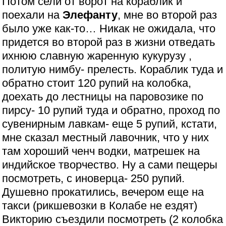
Потом сели от ворот на кораблик и
поехали на
Элефанту
, мне во второй раз
было уже как-то… Никак не ожидала, что
придется во второй раз в жизни отведать
ихнюю славную жаренную кукурузу ,
политую нимбу- прелесть. Кораблик туда и
обратно стоит 120 рупий на колобка,
доехать до лестницы на паровозике по
пирсу- 10 рупий туда и обратно, проход по
сувенирным лавкам- еще 5 рупий, кстати,
мне сказал местный лавочник, что у них
там хороший ченч водки, матрешек на
индийское творчество. Ну а сами пещеры
посмотреть, с иноверца- 250 рупий.
Душевно прокатились, вечером еще на
такси (рикшевозки в Колабе не ездят)
Викторию съездили посмотреть (2 колобка