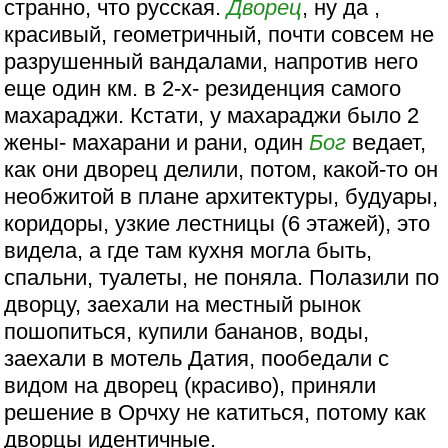
странно, что русская.
Дворец
, ну да ,
красивый, геометричный, почти совсем не
разрушенный вандалами, напротив него
еще один км. в 2-х- резиденция самого
махараджи. Кстати, у махараджи было 2
жены- махарани и рани, один
Бог
ведает,
как они дворец делили, потом, какой-то он
необжитой в плане архитектуры, будуары,
коридоры, узкие лестницы (6 этажей), это
видела, а где там кухня могла быть,
спальни, туалеты, не поняла. Полазили по
дворцу, заехали на местный рынок
пошопиться, купили бананов, воды,
заехали в мотель Датия, пообедали с
видом на дворец (красиво), приняли
решение в Орчху не катиться, потому как
дворцы идентичные.