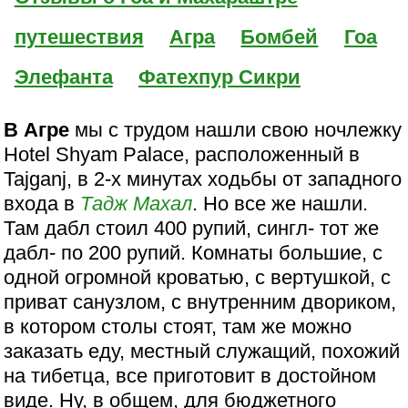
путешествия
Агра
Бомбей
Гоа
Элефанта
Фатехпур Сикри
В Агре
мы с трудом нашли свою ночлежку
Hotel Shyam Palace, расположенный в
Tajganj, в 2-х минутах ходьбы от западного
входа в
Тадж Махал
. Но все же нашли.
Там дабл стоил 400 рупий, сингл- тот же
дабл- по 200 рупий. Комнаты большие, с
одной огромной кроватью, с вертушкой, с
приват санузлом, с внутренним двориком,
в котором столы стоят, там же можно
заказать еду, местный служащий, похожий
на тибетца, все приготовит в достойном
виде. Ну, в общем, для бюджетного