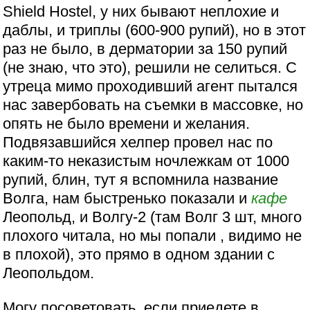
Shield Hostel, у них бывают неплохие и
даблы, и триплы (600-900 рупий), но в этот
раз не было, в дерматории за 150 рупий
(не знаю, что это), решили не селиться. С
утреца мимо проходивший агент пытался
нас завербовать на съемки в массовке, но
опять не было времени и желания.
Подвязавшийся хелпер провел нас по
каким-то неказистым ночлежкам от 1000
рупий, блин, тут я вспомнила название
Волга, нам быстренько показали и
кафе
Леопольд, и Волгу-2 (там Волг 3 шт, много
плохого читала, но мы попали , видимо не
в плохой), это прямо в одном здании с
Леопольдом.
Могу посоветовать, если приедете в