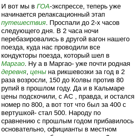
И вот мы в
ГОА
-экспрессе, теперь уже
начинается релаксационный этап
путешествия
. Проспали до 2-х часов
следующего дня. В 2 часа ночи
перебазировались в другой вагон нашего
поезда, куда нас проводили все
кондукторы поезда, который шел в
Маргао
. Ну а в Маргао- уже почти родная
деревня
,
цены
на рикшевозки за год в 2
раза возросли, 150 до Колвы против 80
рупий в прошлом году. Да и в Кальмаре
цены подскочили, с АС , правда, и остался
номер по 800, а вот тот что был за 400 с
вертушкой- стал 500. Народу по
сравнению с прошлым годом прибавилось
основательно, официанты в местном