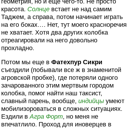
геометрия, но и еще чего-то. Не просто
красота.
Солнце
встает не над самим
Таджем, а справа, потом начинает играть
на его боках…. Нет, тут моего красноречия
не хватает. Хотя два других колобка
отреагировали на него довольно
прохладно.
Потом мы еще в
Фатехпур Сикри
съездили (побывали все ж в знаменитой
агровской пробке), где потеряли одного
зачарованного этим мертвым городом
колобка, помог найти наш таксист,
славный парень, вообще,
индийцы
умеют
мобилизороваться в сложных ситуациях.
Ездили в
Агра
Форт
, но меня не
впечатлило. Проход для иноверцев в