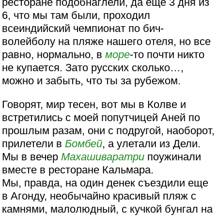
ресторане подобнаглели, да еще 3 дня из
6, что мы там были, проходил
всеиндийский чемпионат по бич-
волейболу на пляже нашего отеля, но все
равно, нормально, в
море
-то почти никто
не купается. Зато русских сколько…,
можно и забыть, что ты за рубежом.
Говорят, мир тесен, вот мы в Колве и
встретились с моей попутчицей Аней по
прошлым разам, они с подругой, наоборот,
прилетели в
Бомбей
, а улетали из Дели.
Мы в вечер
Махашиваратри
поужинали
вместе в ресторане Кальмара.
Мы, правда, на один денек съездили еще
в Агонду, необычайно красивый пляж с
камнями, малолюдный, с кучкой бунгал на