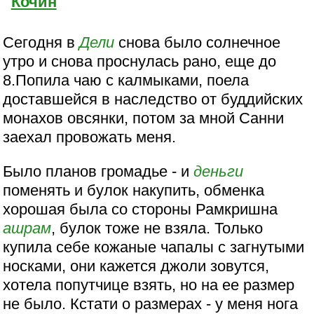
Кочин
Сегодня в
Дели
снова было солнечное
утро и снова проснулась рано, еще до
8.Попила чаю с калмыками, поела
доставшейся в наследство от буддийских
монахов овсянки, потом за мной Санни
заехал провожать меня.
Было планов громадье - и
деньги
поменять и булок накупить, обменка
хорошая была со стороны Рамкришна
ашрам
, булок тоже не взяла. Только
купила себе кожаные чапалы с загнутыми
носками, они кажется джоли зовутся,
хотела попутчице взять, но на ее размер
не было. Кстати о размерах - у меня нога