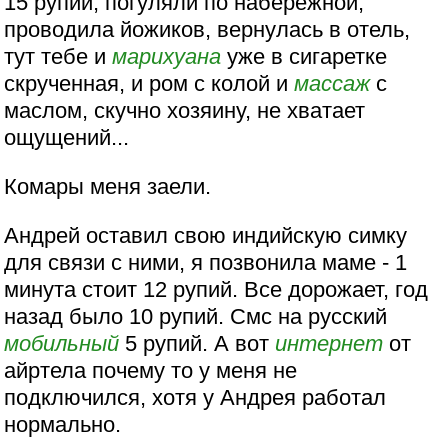
15 рупий, погуляли по набережной,
проводила йожиков, вернулась в отель,
тут тебе и
марихуана
уже в сигаретке
скрученная, и ром с колой и
массаж
с
маслом, скучно хозяину, не хватает
ощущений...
Комары меня заели.
Андрей оставил свою индийскую симку
для связи с ними, я позвонила маме - 1
минута стоит 12 рупий. Все дорожает, год
назад было 10 рупий. Смс на русский
мобильный
5 рупий. А вот
интернет
от
айртела почему то у меня не
подключился, хотя у Андрея работал
нормально.