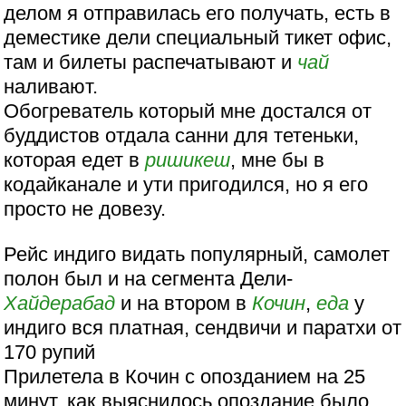
делом я отправилась его получать, есть в
деместике дели специальный тикет офис,
там и билеты распечатывают и
чай
наливают.
Обогреватель который мне достался от
буддистов отдала санни для тетеньки,
которая едет в
ришикеш
, мне бы в
кодайканале и ути пригодился, но я его
просто не довезу.
Рейс индиго видать популярный, самолет
полон был и на сегмента Дели-
Хайдерабад
и на втором в
Кочин
,
еда
у
индиго вся платная, сендвичи и паратхи от
170 рупий
Прилетела в Кочин с опозданием на 25
минут, как выяснилось опоздание было