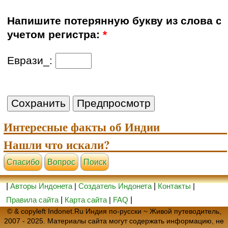
Напишите потерянную букву из слова с
учетом регистра:
*
Еврази_:
Интересные факты об Индии
Нашли что искали?
Cпасибо
Вопрос
Поиск
|
Авторы Индонета
|
Создатель Индонета
|
Контакты
|
Правила сайта
|
Карта сайта
|
FAQ
|
© & copyleft Indonet.Ru Индия по-русски ~ Живой путеводитель,
2007 - 2025. Материалы сайта могут содержать информацию, не