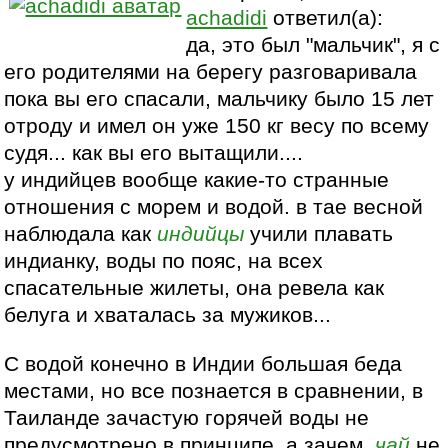
achadidi
ответил(а):
да, это был "мальчик", я с
его родителями на берегу разговаривала
пока вы его спасали, мальчику было 15 лет
отроду и имел он уже 150 кг весу по всему
судя... как вы его вытащили....
у индийцев вообще какие-то странные
отношения с морем и водой. в тае весной
наблюдала как
индийцы
учили плавать
индианку, воды по пояс, на всех
спасательные жилеты, она ревела как
белуга и хваталась за мужиков...
С водой конечно в Индии большая беда
местами, но все познается в сравнении, в
Таиланде зачастую горячей воды не
предусмотрено в принципе, а зачем,
чай
не