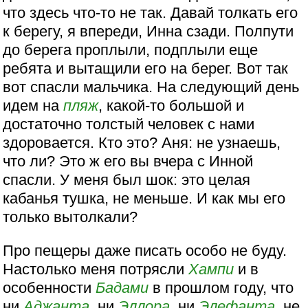
что здесь что-то не так. Давай толкать его
к берегу, я впереди, Инна сзади. Полпути
до берега проплыли, подплыли еще
ребята и вытащили его на берег. Вот так
вот спасли мальчика. На следующий день
идем на
пляж
, какой-то большой и
достаточно толстый человек с нами
здоровается. Кто это? Аня: не узнаешь,
что ли? Это ж его вы вчера с Инной
спасли. У меня был шок: это целая
кабанья тушка, не меньше. И как мы его
только вытолкали?
Про пещеры даже писать особо не буду.
Настолько меня потрясли
Хампи
и в
особенности
Бадами
в прошлом году, что
ни
Аджанта
, ни
Эллора
, ни
Элефанта
, не