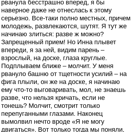
рванула бесстрашно вперед, я бы
наверное даже не отнеслась к этому
серьезно. Все-таки полно местных, причем
молодежь, развлекаются, шутят. Я тут же
начинаю злиться: разве ж можно?
Запрещенный прием! Но Инна плывет
впереди, я за ней, видим парень –
взрослый, на доске, глаза круглые.
Подплываем ближе – молчит. У меня
рвануло башню от тщетности усилий – на
фига плыли, он же на доске, я начинаю
ему что-то выговаривать, мол, не знаешь
разве, что нельзя кричать, если не
тонешь? Молчит, смотрит только
перепуганными глазами. Наконец
вымолвил нечто вроде «Я не могу
двигаться». Вот только тогда мы поняли,