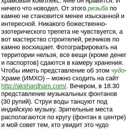
храмовый комплекс. Мне он нравится. И
ничего что новодел. От этого
резьба
по
камню не становится менее изысканной и
интересной. Никакого божественно-
эзотерического трепета не чувствуется, а
вот мастерство строителей, резчиков по
камню восхищает. Фотографировать на
территории нельзя, все вещи (кроме денег
и паспортов) сдаются в камеру хранения.
Чтобы иметь представление об этом
чудо
-
Храме (ИМХО) – можно сходить на сайт
http://akshardham.com/
. Вечером, в 18.30
представление музыкальных фонтанов
(30 рупий). Струи воды танцуют под
индийскую музыку. Зрительные места
располагаются по кругу (фонтан в центре)
и мой совет тем, кто увидит это чудо