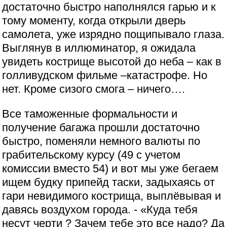
достаточно быстро наполнялся гарью и к
тому моменту, когда открыли дверь
самолета, уже изрядно пощипывало глаза.
Выглянув в иллюминатор, я ожидала
увидеть кострище высотой до неба – как в
голливудском фильме –катастрофе. Но
нет. Кроме сизого смога – ничего….
Все таможенные формальности и
получение багажа прошли достаточно
быстро, поменяли немного валюты по
грабительскому курсу (49 с учетом
комиссии вместо 54) и вот мы уже бегаем
ищем будку припейд таски, задыхаясь от
гари невидимого кострища, выплёвывая и
давясь воздухом города. - «Куда тебя
несут черти ? Зачем тебе это все надо? Да