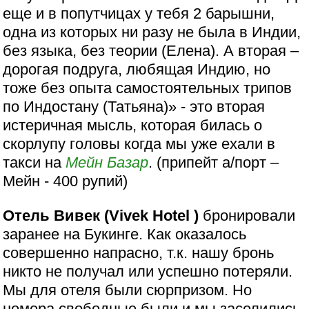
еще и в попутчицах у тебя 2 барышни,
одна из которых ни разу не была в Индии,
без языка, без теории (Елена). А вторая –
дорогая подруга, любящая Индию, но
тоже без опыта самостоятельных трипов
по Индостану (Татьяна)» - это вторая
истеричная мысль, которая билась о
скорлупу головы когда мы уже ехали в
такси на
Мейн Базар
. (припейт а/порт –
Мейн - 400 рупий)
Отель Вивек (Vivek Hotel )
бронировали
заранее на Букинге. Как оказалось
совершенно напрасно, т.к. нашу бронь
никто не получал или успешно потеряли.
Мы для отеля были сюрпризом. Но
номера свободные были и мы заселились