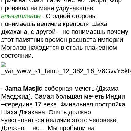
причина: Смог. Гарь. Честно говоря, Форт
произвел на меня удручающее
впечатление
. С одной стороны
понимаешь величие крепости Шаха
Джахана, с другой – не понимаешь почему
этот памятник времен расцвета империи
Моголов находится в столь плачевном
состоянии.
-
Jama Masjid
соборная мечеть (Джама
Масджид). Самая большая мечеть Индии
–середина 17 века. Финальная постройка
Шаха Джахана. Опять должно
чувствоваться величие этого человека.
Должно… но… Мы пробыли на