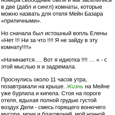
в две (дабл и сингл) комнаты, которые
можно назвать для отеля Мейн Базара
«приличными».
Но сначала был истошный вопль Елены
«Нет !!! Ни за что !!!! Я не зайду в эту
комнату!!!!»
«Начинается…. Вот я идиотка !!!! … « - с
этой мыслью я и задремала.
Проснулись около 11 часов утра,
позавтракали на крыше.
Жизнь
на Мейне
уже бурлила и кипела. Стоя на пороге
отеля, вдыхая полной грудью густой
воздух Дели - смесь горящего вонючего
мусора, мочи и благовоний, мой ночной