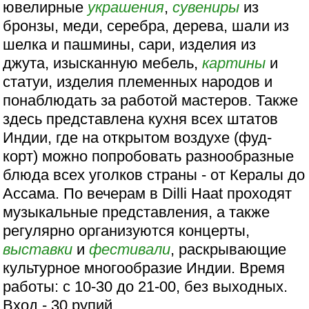
ювелирные
украшения
,
сувениры
из
бронзы, меди, серебра, дерева, шали из
шелка и пашмины, сари, изделия из
джута, изысканную мебель,
картины
и
статуи, изделия племенных народов и
понаблюдать за работой мастеров. Также
здесь представлена кухня всех штатов
Индии, где на открытом воздухе (фуд-
корт) можно попробовать разнообразные
блюда всех уголков страны - от Кералы до
Ассама. По вечерам в Dilli Haat проходят
музыкальные представления, а также
регулярно организуются концерты,
выставки
и
фестивали
, раскрывающие
культурное многообразие Индии. Время
работы: с 10-30 до 21-00, без выходных.
Вход - 30 рупий.