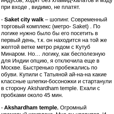
индусов, ходят без хламид-халатов и мзду
при входе , видимо, не платят.
-
Saket city walk
– шопинг. Современный
торговый комплекс (метро- Saket) . По
логике нужно было бы его посетить в
первый день, т.к. он находится на той же
желтой ветке метро рядом с Кутуб
Минаром. Но… логику, как бесполезную
для Индии опцию, я отключила еще в
Москве. Быстренько пробежались по
обуви. Купили с Татьяной ай-на-на какие
классные шлепки-босоножки и стартанули
в сторону Akshardham temple. Ехали с
пробками около 45 мин.
-
Akshardham temple.
Огромный