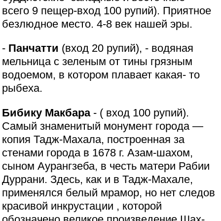
всего 9 пещер-вход 100 рупий). Приятное
безлюдное место. 4-8 век нашей эры.
-
Панчатти
(вход 20 рупий), - водяная
мельница с зеленым от тины грязным
водоемом, в котором плавает какая- то
рыбеха.
Бибику Макбара
- ( вход 100 рупий).
Самый знаменитый монумент города —
копия Тадж-Махала, построенная за
стенами города в 1678 г. Азам-шахом,
сыном Аурангзеба, в честь матери Рабии
Дуррани. Здесь, как и в Тадж-Махале,
применялся белый мрамор, но нет следов
красивой инкрустации , которой
обозначено великое произведение Шах-