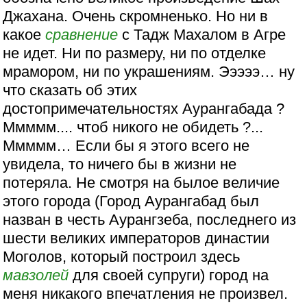
Джахана. Очень скромненько. Но ни в
какое
сравнение
с Тадж Махалом в Агре
не идет. Ни по размеру, ни по отделке
мрамором, ни по украшениям. Эээээ… ну
что сказать об этих
достопримечательностях Аурангабада ?
Ммммм.... чтоб никого не обидеть ?...
Ммммм… Если бы я этого всего не
увидела, то ничего бы в жизни не
потеряла. Не смотря на былое величие
этого города (Город Аурангабад был
назван в честь Аурангзеба, последнего из
шести великих императоров династии
Моголов, который построил здесь
мавзолей
для своей супруги) город на
меня никакого впечатления не произвел.