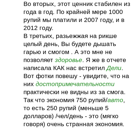
Во вторых, этот ценник стабилен из
года в год. По крайней мере 1000
рупий мы платили и 2007 году, и в
2012 году.
В третьих, разьежжая на рикше
целый день, Вы будете дышать
гарью и смогом . А это мне не
позволяет
здоровье
. Я же в отчете
написала КАК нас встретил
Дели
.
Вот фотки повешу - увидите, что на
них
достопримечательности
практически не видны из за смога.
Так что экономия 750 рупий/
авто
,
то есть 250 рупий (меньше 5
долларов) /чел/день - это (мягко
говоря) очень странная экономия.