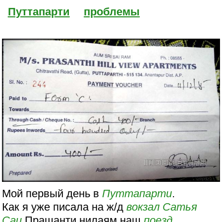
Путтапарти
проблемы
Мой первый день в
Путтапарти
.
Как я уже писала на ж/д
вокзал
Сатья
Саи
Прашанти нилаям наш
поезд