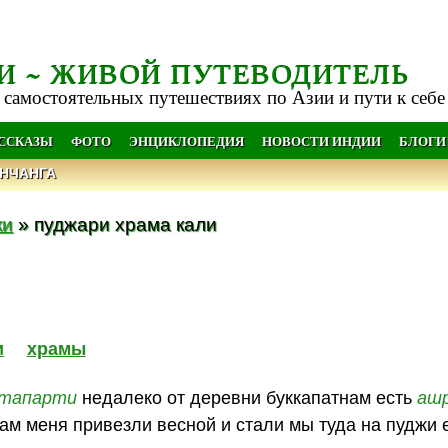
И ~ ЖИВОЙ ПУТЕВОДИТЕЛЬ
 самостоятельных путешествиях по Азии и пути к себе
АССКАЗЫ
ФОТО
ЭНЦИКЛОПЕДИЯ
НОВОСТИ ИНДИИ
БЛОГИ
НЧАНГА
ки
» пуджари храма кали
и
храмы
тапарти
недалеко от деревни буккапатнам есть
аш
храм меня привезли весной и стали мы туда на пуджи 