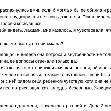
распахнулась вмиг, если б могла я бы ее обняла и 
на ж пуджари, а я не знаю даже кто я. Поклонилась 
 головы коснувшись.
тебя видеть. Лакшми, мне казалось, я чувствовала, ч
еделю, что же ты не приезжала?
дящая, и видела она потроха и внутренности не толь
ни на ее вопросы отвечали только да.
тика какая то материнская - мягкая, нежная, обвола
ех у нее не веселый, а какой то нутряной... если бы э
 Я с ней рядом себя ребенком чувствую хотя она не
за у нее потрясающие как колодцы бездонные. Жрица
сделала для меня, сказала завтра прийти. Дала 2 ле