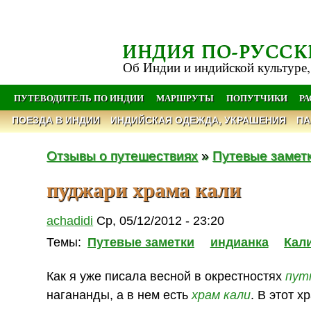
ИНДИЯ ПО-РУССК
Об Индии и индийской культуре,
ПУТЕВОДИТЕЛЬ ПО ИНДИИ
МАРШРУТЫ
ПОПУТЧИКИ
Р
ПОЕЗДА В ИНДИИ
ИНДИЙСКАЯ ОДЕЖДА, УКРАШЕНИЯ
ПА
Отзывы о путешествиях
»
Путевые замет
пуджари храма кали
achadidi
Ср, 05/12/2012 - 23:20
Темы:
Путевые заметки
индианка
Кал
Как я уже писала весной в окрестностях
пут
нагананды, а в нем есть
храм
кали
. В этот 