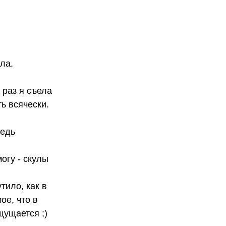
ла.
 раз я съела
ть всячески.
ведь
огу - скулы
тило, как в
ое, что в
щущается ;)