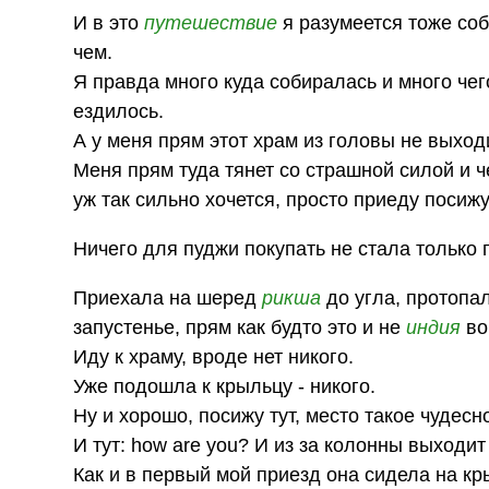
И в это
путешествие
я разумеется тоже соб
чем.
Я правда много куда собиралась и много чег
ездилось.
А у меня прям этот храм из головы не выходи
Меня прям туда тянет со страшной силой и ч
уж так сильно хочется, просто приеду посиж
Ничего для пуджи покупать не стала только 
Приехала на шеред
рикша
до угла, протопал
запустенье, прям как будто это и не
индия
во
Иду к храму, вроде нет никого.
Уже подошла к крыльцу - никого.
Ну и хорошо, посижу тут, место такое чудесно
И тут: how are you? И из за колонны выход
Как и в первый мой приезд она сидела на кр