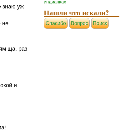
индианках
е знаю уж
Нашли что искали?
е не
Cпасибо
Вопрос
Поиск
ям ща, раз
покой и
ма!