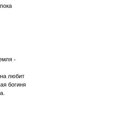
 пока
емля -
она любит
ная богиня
а.