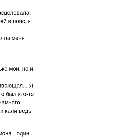
расцеловала,
ей в пояс, к
то ты меня
ко мои, но и
кивающая... Я
то был кто-то
 намного
ми кали ведь
мона - один