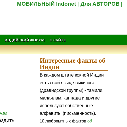
МОБИЛЬНЫЙ Indonet
Для АВТОРОВ
|
|
ИНДИЙСКИЙ ФОРУМ
О САЙТЕ
Интересные факты об
Индии
В каждом штате южной Индии
есть свой язык, языки юга
(дравидской группы) - тамили,
малаялам, каннада и другие
используют собственные
рам
алфавиты (письменность).
ездить.
10 любопытных фактов
об