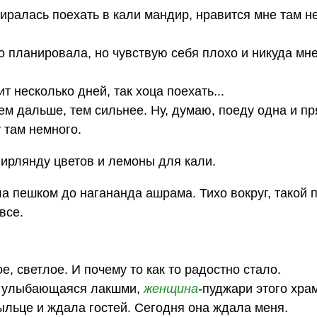
иралась поехать в кали мандир, нравится мне там н
о планировала, но чувствую себя плохо и никуда мн
т несколько дней, так хоца поехать...
ем дальше, тем сильнее. Ну, думаю, поеду одна и пр
у там немного.
гирлянду цветов и лемоны для кали.
а пешком до нагананда ашрама. Тихо вокруг, такой 
все.
е, светлое. И почему то как то радостно стало.
ит улыбающаяся лакшми,
женщина
-пуджари этого хра
ыльце и ждала гостей. Сегодня она ждала меня.