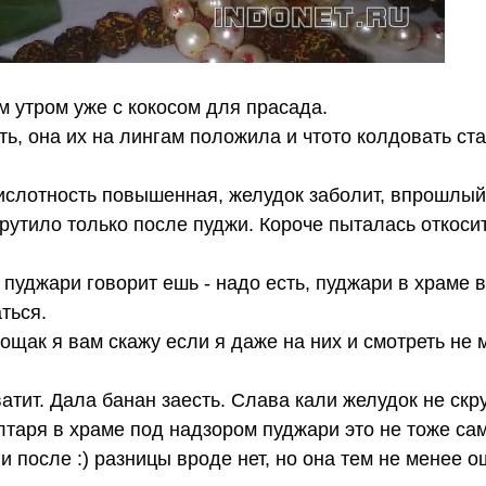
 утром уже с кокосом для прасада.
ть, она их на лингам положила и чтото колдовать ста
к кислотность повышенная, желудок заболит, впрошлый
крутило только после пуджи. Короче пыталась откоси
 пуджари говорит ешь - надо есть, пуджари в храме 
ться.
ощак я вам скажу если я даже на них и смотреть не м
атит. Дала банан заесть. Слава кали желудок не скру
лтаря в храме под надзором пуджари это не тоже сам
и после :) разницы вроде нет, но она тем не менее о