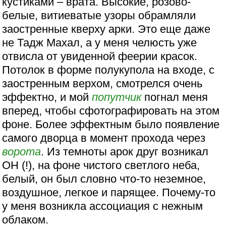
кустиками – врата. Высокие, розово-
белые, витиеватые узоры обрамляли
заостренные кверху арки. Это еще даже
не Тадж Махал, а у меня челюсть уже
отвисла от увиденной феерии красок.
Потолок в форме полукупола на входе, с
заостренным верхом, смотрелся очень
эффектно, и мой
попутчик
погнал меня
вперед, чтобы сфотографировать на этом
фоне. Более эффектным было появление
самого дворца в момент прохода через
ворота
. Из темноты арок друг возникал
ОН (!), на фоне чистого светлого неба,
белый, он был словно что-то неземное,
воздушное, легкое и парящее. Почему-то
у меня возникла ассоциация с нежным
облаком.