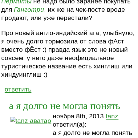
Пермиты
не надо было заранее покупать
для
Ганготри
, их же на чек-посте вроде
продают, или уже перестали?
Про новый англо-индийский ага, улыбнуло,
я очень долго тормозила от слова фАст
вместо фЁст :) правда язык это не новый
совсем, у него даже неофициальное
туристическое название есть хинглиш или
хиндуинглиш :)
ответить
а я долго не могла понять
ноября 8th, 2013
tanz
ответил(а):
а я долго не могла понять