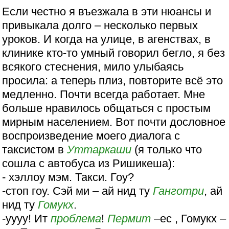
Если честно я въезжала в эти нюансы и
привыкала долго – несколько первых
уроков. И когда на улице, в агенствах, в
клинике кто-то умный говорил бегло, я без
всякого стеснения, мило улыбаясь
просила: а теперь плиз, повторите всё это
медленно. Почти всегда работает. Мне
больше нравилось общаться с простым
мирным населением. Вот почти дословное
воспроизведение моего диалога с
таксистом в
Уттаркаши
(я только что
сошла с автобуса из Ришикеша):
- хэллоу мэм. Такси. Гоу?
-стоп гоу. Сэй ми – ай нид ту
Ганготри
, ай
нид ту
Гомукх
.
-уууу! Ит
проблема
!
Пермит
–ес , Гомукх –