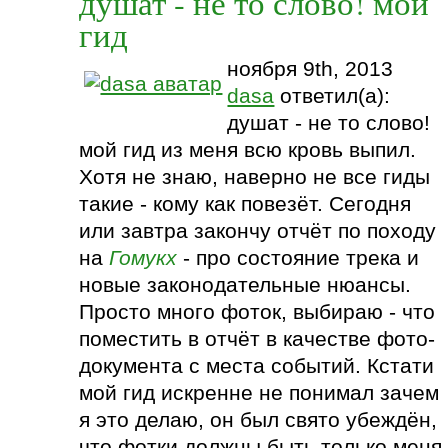
душат - не то слово! мой
гид
ноября 9th, 2013
dasa
ответил(а):
душат - не то слово!
мой гид из меня всю кровь выпил.
Хотя не знаю, наверно не все гиды
такие - кому как повезёт. Сегодня
или завтра закончу отчёт по походу
на
Гомукх
- про состояние трека и
новые законодательные нюансы.
Просто много фоток, выбираю - что
поместить в отчёт в качестве фото-
документа с места событий. Кстати
мой гид искренне не понимал зачем
я это делаю, он был свято убеждён,
что фотки должны быть только меня