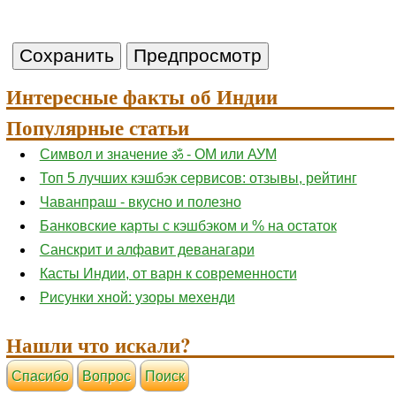
Интересные факты об Индии
Популярные статьи
Символ и значение ॐ - ОМ или АУМ
Топ 5 лучших кэшбэк сервисов: отзывы, рейтинг
Чаванпраш - вкусно и полезно
Банковские карты с кэшбэком и % на остаток
Санскрит и алфавит деванагари
Касты Индии, от варн к современности
Рисунки хной: узоры мехенди
Нашли что искали?
Cпасибо
Вопрос
Поиск