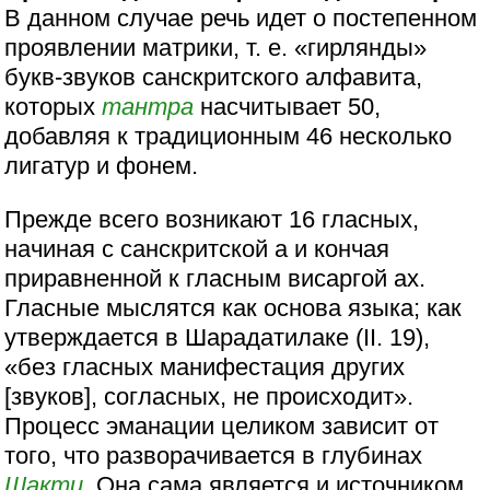
В данном случае речь идет о постепенном
проявлении матрики, т. е. «гирлянды»
букв-звуков санскритского алфавита,
которых
тантра
насчитывает 50,
добавляя к традиционным 46 несколько
лигатур и фонем.
Прежде всего возникают 16 гласных,
начиная с санскритской а и кончая
приравненной к гласным висаргой ах.
Гласные мыслятся как основа языка; как
утверждается в Шарадатилаке (II. 19),
«без гласных манифестация других
[звуков], согласных, не происходит».
Процесс эманации целиком зависит от
того, что разворачивается в глубинах
Шакти
. Она сама является и источником