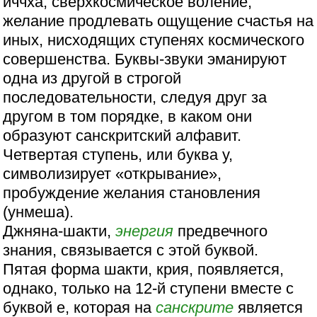
иччха, сверхкосмическое воление,
желание продлевать ощущение счастья на
иных, нисходящих ступенях космического
совершенства. Буквы-звуки эманируют
одна из другой в строгой
последовательности, следуя друг за
другом в том порядке, в каком они
образуют санскритский алфавит.
Четвертая ступень, или буква у,
символизирует «открывание»,
пробуждение желания становления
(унмеша).
Джняна-шакти,
энергия
предвечного
знания, связывается с этой буквой.
Пятая форма шакти, крия, появляется,
однако, только на 12-й ступени вместе с
буквой е, которая на
санскрите
является