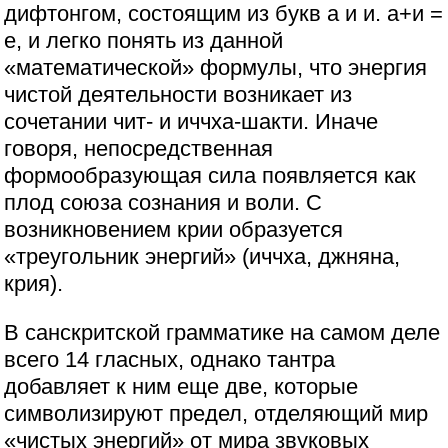
дифтонгом, состоящим из букв а и и. а+и =
е, и легко понять из данной
«математической» формулы, что энергия
чистой деятельности возникает из
сочетании чит- и иччха-шакти. Иначе
говоря, непосредственная
формообразующая сила появляется как
плод союза сознания и воли. С
возникновением крии образуется
«треугольник энергий» (иччха, джняна,
крия).
В санскритской грамматике на самом деле
всего 14 гласных, однако тантра
добавляет к ним еще две, которые
символизируют предел, отделяющий мир
«чистых энергий» от мира звуковых