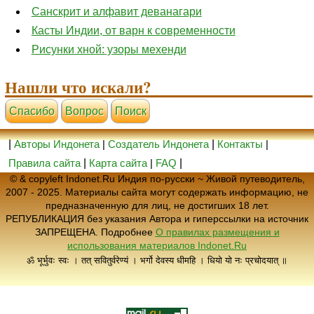
Санскрит и алфавит деванагари
Касты Индии, от варн к современности
Рисунки хной: узоры мехенди
Нашли что искали?
Cпасибо
Вопрос
Поиск
|
Авторы Индонета
|
Создатель Индонета
|
Контакты
|
Правила сайта
|
Карта сайта
|
FAQ
|
© & copyleft Indonet.Ru Индия по-русски ~ Живой путеводитель,
2007 - 2025. Материалы сайта могут содержать информацию, не
предназначенную для лиц, не достигших 18 лет.
РЕПУБЛИКАЦИЯ без указания Автора и гиперссылки на источник
ЗАПРЕЩЕНА. Подробнее
О правилах размещения и
использования материалов Indonet.Ru
ॐ भूर्भुवः स्वः । तत् सवितुर्वरेण्यं । भर्गो देवस्य धीमहि । धियो यो नः प्रचोदयात् ॥