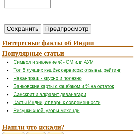
Интересные факты об Индии
Популярные статьи
Символ и значение ॐ - ОМ или АУМ
Топ 5 лучших кэшбэк сервисов: отзывы, рейтинг
Чаванпраш - вкусно и полезно
Банковские карты с кэшбэком и % на остаток
Санскрит и алфавит деванагари
Касты Индии, от варн к современности
Рисунки хной: узоры мехенди
Нашли что искали?