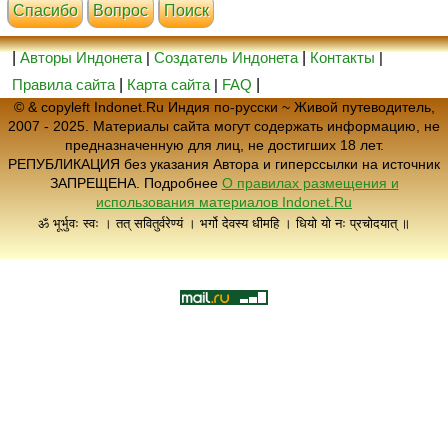
Cпасибо
Вопрос
Поиск
|
Авторы Индонета
|
Создатель Индонета
|
Контакты
|
Правила сайта
|
Карта сайта
|
FAQ
|
© & copyleft Indonet.Ru Индия по-русски ~ Живой путеводитель,
2007 - 2025. Материалы сайта могут содержать информацию, не
предназначенную для лиц, не достигших 18 лет.
РЕПУБЛИКАЦИЯ без указания Автора и гиперссылки на источник
ЗАПРЕЩЕНА. Подробнее
О правилах размещения и
использования материалов Indonet.Ru
ॐ भूर्भुवः स्वः । तत् सवितुर्वरेण्यं । भर्गो देवस्य धीमहि । धियो यो नः प्रचोदयात् ॥