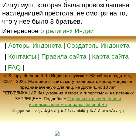
Илтутмуш, которая была провозглашена
наследницей престола, не смотря на то,
что у нее было 3 братьев.
Интересное
о религиях Индии
|
Авторы Индонета
|
Создатель Индонета
|
|
Контакты
|
Правила сайта
Карта сайта
|
|
FAQ
© & copyleft Indonet.Ru Индия по-русски ~ Живой путеводитель,
2007 - 2025. Материалы сайта могут содержать информацию, не
предназначенную для лиц, не достигших 18 лет.
РЕПУБЛИКАЦИЯ без указания Автора и гиперссылки на источник
ЗАПРЕЩЕНА. Подробнее
О правилах размещения и
использования материалов Indonet.Ru
ॐ भूर्भुवः स्वः । तत् सवितुर्वरेण्यं । भर्गो देवस्य धीमहि । धियो यो नः प्रचोदयात् ॥