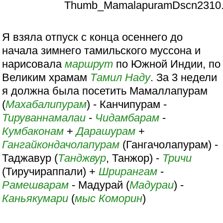
Я взяла отпуск с конца осеннего до
начала зимнего тамильского муссона и
нарисовала
маршрут
по Южной Индии, по
Великим храмам
Тамил Наду
. За 3 недели
я должна была посетить Мамаллапурам
(
Махабалипурам
) - Канчипурам -
Тируваннамалаи
-
Чидамбарам
-
Кумбаконам
+
Дарашурам
+
Гангайкондачолапурам
(Гангачолапурам) -
Таджавур (
Танджвур
, Танжор) -
Тричи
(Тиручираппали) +
Шрирангам
-
Рамешварам
- Мадурай (
Мадураи
) -
Каньякумари
(
мыс Коморин
)