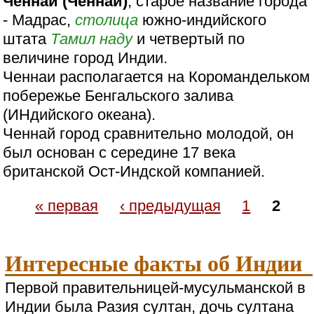
Ченнаи (Ченнай)
, старое название города
- Мадрас,
столица
южно-индийского
штата
Тамил наду
и четвертый по
величине город Индии.
Ченнаи располагается на Коромандельком
побережье Бенгальского залива
(ИНдийского океана).
Ченнай город сравнительно молодой, он
был основан с середине 17 века
британской Ост-Индской компанией.
« первая
‹ предыдущая
1
2
Интересные факты об Индии
Первой правительницей-мусульманской в
Индии была Разия султан, дочь султана