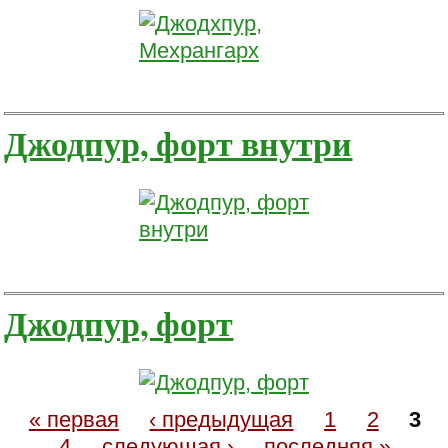
Джодпур, форт внутри
Джодпур, форт
« первая
‹ предыдущая
1
2
3
4
следующая ›
последняя »