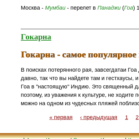
Москва -
Мумбаи
- перелет в
Панаджи
(
Гоа
)
Гокарна
Гокарна - самое популярное
В поисках потерянного рая, завсегдатаи Гоа
давно, так что вы найдете там и гестхаусы,
Гоа в "настоящую" Индию. Это священный дл
поэтому, из уважения к культуре, не ходите 
можно на одном из чудесных пляжей поблизо
« первая
‹ предыдущая
1
2