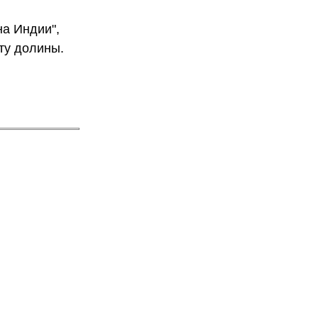
на Индии",
ту долины.