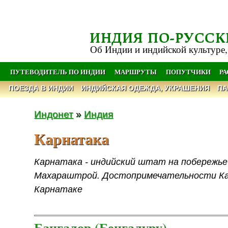
ИНДИЯ ПО-РУССК
Об Индии и индийской культуре,
ПУТЕВОДИТЕЛЬ ПО ИНДИИ
МАРШРУТЫ
ПОПУТЧИКИ
Р
ПОЕЗДА В ИНДИИ
ИНДИЙСКАЯ ОДЕЖДА, УКРАШЕНИЯ
ПА
Индонет
»
Индия
Карнатака
Карнатака - индийский штат на побережье
Махараштрой. Достопримечательности Кар
Карнатаке
Бангалор (Бенгалуру)