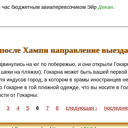
 1 час бюджетным авиаперевозчиком Эйр
Декан
.
 после Хампи направление выезда 
 двинулись на юг по побережью, и они открыли Гока
 и шеки на пляжах). Гокарна может быть вашей первой
я индусов город, в котором в храмы иностранцев не
по Гокарне в той пляжной одежде, что вы носите в Го
сти от Гокарны.
3
4
5
6
7
8
следующая ›
последня