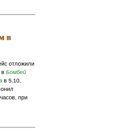
м в
ейс отложили
м в
Бомбей
а
в 5.10,
вонил
 часов, при