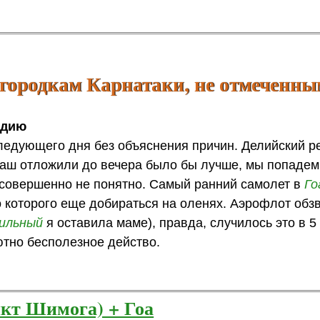
городкам Карнатаки, не отмеченны
ндию
следующего дня без объяснения причин. Делийский р
ы наш отложили до вечера было бы лучше, мы попаде
 совершенно не понятно. Самый ранний самолет в
Го
до которого еще добираться на оленях. Аэрофлот обз
ильный
я оставила маме), правда, случилось это в 5
лютно бесполезное действо.
икт Шимога) + Гоа