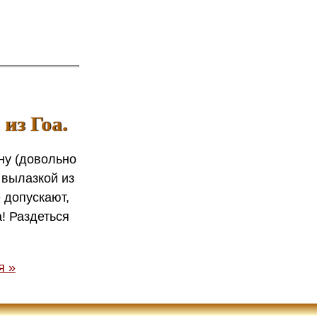
из Гоа.
рну (довольно
 вылазкой из
 допускают,
а! Раздеться
я »