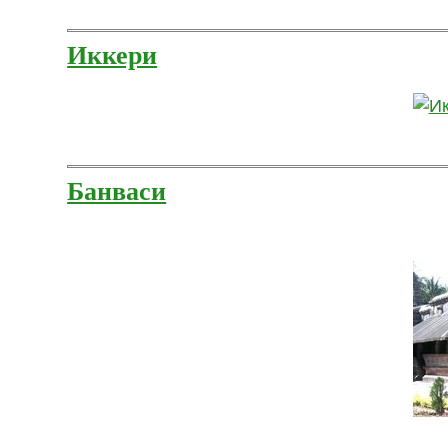
Иккери
Банваси