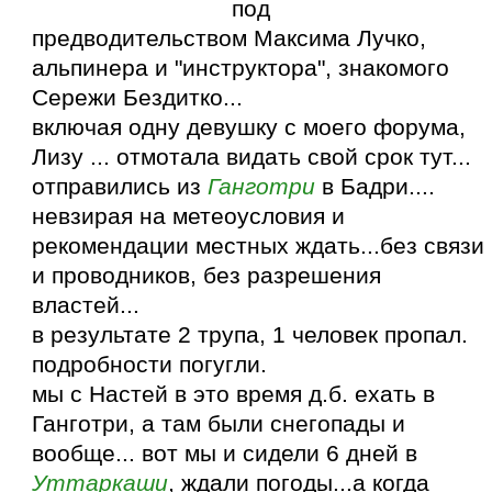
под
предводительством Максима Лучко,
альпинера и "инструктора", знакомого
Сережи Бездитко...
включая одну девушку с моего форума,
Лизу ... отмотала видать свой срок тут...
отправились из
Ганготри
в Бадри....
невзирая на метеоусловия и
рекомендации местных ждать...без связи
и проводников, без разрешения
властей...
в результате 2 трупа, 1 человек пропал.
подробности погугли.
мы с Настей в это время д.б. ехать в
Ганготри, а там были снегопады и
вообще... вот мы и сидели 6 дней в
Уттаркаши
, ждали погоды...а когда