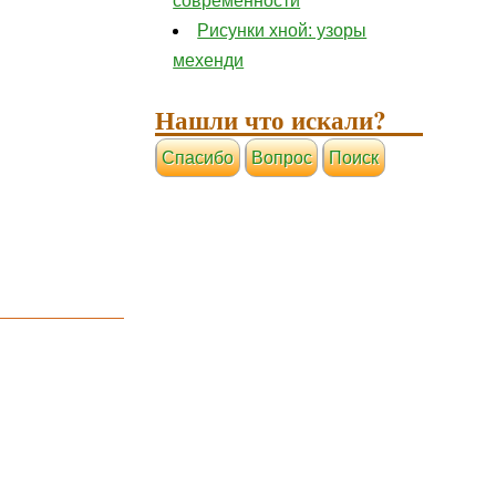
современности
Рисунки хной: узоры
мехенди
Нашли что искали?
Cпасибо
Вопрос
Поиск