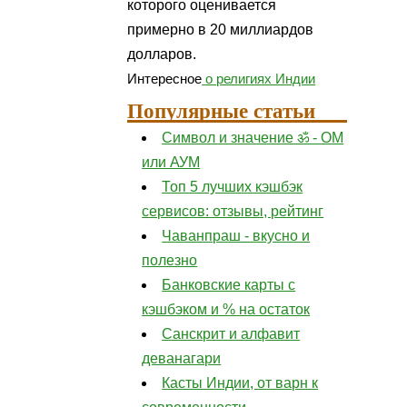
которого оценивается
примерно в 20 миллиардов
долларов.
Интересное
о религиях Индии
Популярные статьи
Символ и значение ॐ - ОМ
или АУМ
Топ 5 лучших кэшбэк
сервисов: отзывы, рейтинг
Чаванпраш - вкусно и
полезно
Банковские карты с
кэшбэком и % на остаток
Санскрит и алфавит
деванагари
Касты Индии, от варн к