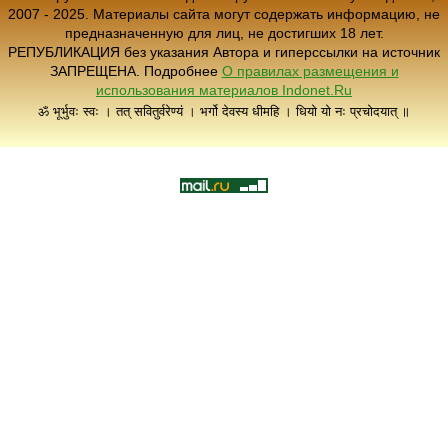
2007 - 2025. Материалы сайта могут содержать информацию, не
предназначенную для лиц, не достигших 18 лет.
РЕПУБЛИКАЦИЯ без указания Автора и гиперссылки на источник
ЗАПРЕЩЕНА. Подробнее
О правилах размещения и
использования материалов Indonet.Ru
ॐ भूर्भुवः स्वः । तत् सवितुर्वरेण्यं । भर्गो देवस्य धीमहि । धियो यो नः प्रचोदयात् ॥