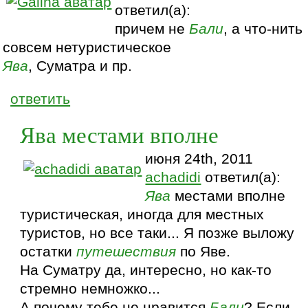
ответил(а):
причем не
Бали
, а что-нить
совсем нетуристическое
Ява
, Суматра и пр.
ответить
Ява местами вполне
июня 24th, 2011
achadidi
ответил(а):
Ява
местами вполне
туристическая, иногда для местных
туристов, но все таки... Я позже выложу
остатки
путешествия
по Яве.
На Суматру да, интересно, но как-то
стремно немножко...
А почему тебе не нравится
Бали
? Если