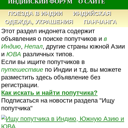
ИНДИЙСКИЙ ФОРУМ
О САЙТЕ
ПОЕЗДА В ИНДИИ
ИНДИЙСКАЯ
ОДЕЖДА, УКРАШЕНИЯ
ПАНЧАНГА
Этот раздел индонета содержит
объявления о поиске попутчиков и
в
Индию
,
Непал
, другие страны южной Азии
и
ЮВА
различных типов.
Если вы ищите попутчиков в
путешествие
по Индии и т.д. вы можете
разместить здесь объявление без
регистрации.
Как искать и найти попутчика?
Подписаться на новости раздела "Ищу
попутчика"