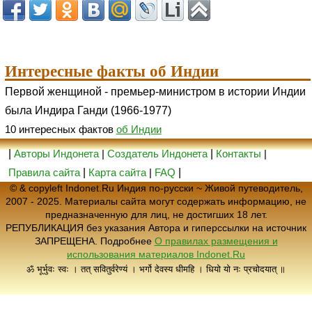
Интересные факты об Индии
Первой женщиной - премьер-министром в истории Индии
была Индира Ганди (1966-1977)
10 интересных фактов
об Индии
|
Авторы Индонета
|
Создатель Индонета
|
Контакты
|
Правила сайта
|
Карта сайта
|
FAQ
|
© & copyleft Indonet.Ru Индия по-русски ~ Живой путеводитель,
2007 - 2025. Материалы сайта могут содержать информацию, не
предназначенную для лиц, не достигших 18 лет.
РЕПУБЛИКАЦИЯ без указания Автора и гиперссылки на источник
ЗАПРЕЩЕНА. Подробнее
О правилах размещения и
использования материалов Indonet.Ru
ॐ भूर्भुवः स्वः । तत् सवितुर्वरेण्यं । भर्गो देवस्य धीमहि । धियो यो नः प्रचोदयात् ॥