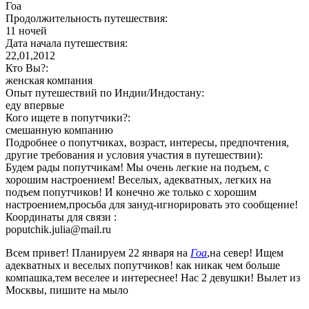
Гоа
Продолжительность путешествия:
11 ночей
Дата начала путешествия:
22,01,2012
Кто Вы?:
женская компания
Опыт путешествий по Индии/Индостану:
еду впервые
Кого ищете в попутчики?:
смешанную компанию
Подробнее о попутчиках, возраст, интересы, предпочтения,
другие требования и условия участия в путешествии):
Будем рады попутчикам! Мы очень легкие на подъем, с
хорошим настроением! Веселых, адекватных, легких на
подъем попутчиков! И конечно же только с хорошим
настроением,просьба для зануд-игнорировать это сообщение!
Координаты для связи :
poputchik.julia@mail.ru
Всем привет! Планируем 22 января на
Гоа
,на север! Ищем
адекватных и веселых попутчиков! как никак чем больше
компашка,тем веселее и интереснее! Нас 2 девушки! Вылет из
Москвы, пишите на мыло