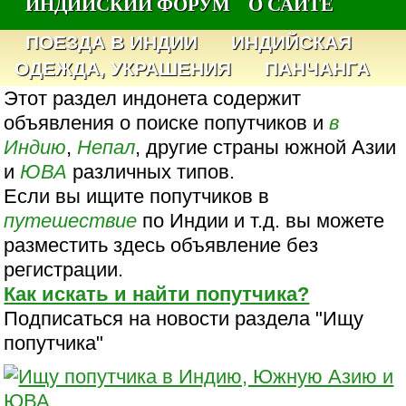
ИНДИЙСКИЙ ФОРУМ
О САЙТЕ
ПОЕЗДА В ИНДИИ
ИНДИЙСКАЯ
ОДЕЖДА, УКРАШЕНИЯ
ПАНЧАНГА
Этот раздел индонета содержит
объявления о поиске попутчиков и
в
Индию
,
Непал
, другие страны южной Азии
и
ЮВА
различных типов.
Если вы ищите попутчиков в
путешествие
по Индии и т.д. вы можете
разместить здесь объявление без
регистрации.
Как искать и найти попутчика?
Подписаться на новости раздела "Ищу
попутчика"