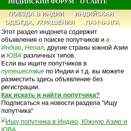
ИНДИЙСКИЙ ФОРУМ
О САЙТЕ
ПОЕЗДА В ИНДИИ
ИНДИЙСКАЯ
ОДЕЖДА, УКРАШЕНИЯ
ПАНЧАНГА
Этот раздел индонета содержит
объявления о поиске попутчиков и
в
Индию
,
Непал
, другие страны южной Азии
и
ЮВА
различных типов.
Если вы ищите попутчиков в
путешествие
по Индии и т.д. вы можете
разместить здесь объявление без
регистрации.
Как искать и найти попутчика?
Подписаться на новости раздела "Ищу
попутчика"