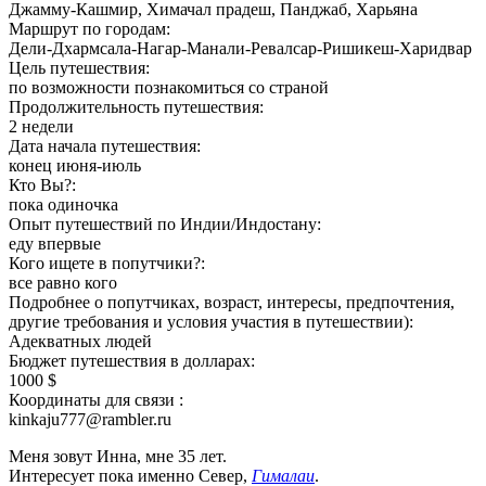
Джамму-Кашмир, Химачал прадеш, Панджаб, Харьяна
Маршрут по городам:
Дели-Дхармсала-Нагар-Манали-Ревалсар-Ришикеш-Харидвар
Цель путешествия:
по возможности познакомиться со страной
Продолжительность путешествия:
2 недели
Дата начала путешествия:
конец июня-июль
Кто Вы?:
пока одиночка
Опыт путешествий по Индии/Индостану:
еду впервые
Кого ищете в попутчики?:
все равно кого
Подробнее о попутчиках, возраст, интересы, предпочтения,
другие требования и условия участия в путешествии):
Адекватных людей
Бюджет путешествия в долларах:
1000 $
Координаты для связи :
kinkaju777@rambler.ru
Меня зовут Инна, мне 35 лет.
Интересует пока именно Север,
Гималаи
.