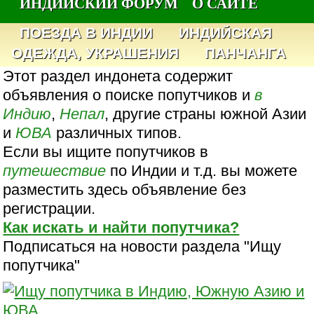
ИНДИЙСКИЙ ФОРУМ
О САЙТЕ
ПОЕЗДА В ИНДИИ
ИНДИЙСКАЯ
ОДЕЖДА, УКРАШЕНИЯ
ПАНЧАНГА
Этот раздел индонета содержит
объявления о поиске попутчиков и
в
Индию
,
Непал
, другие страны южной Азии
и
ЮВА
различных типов.
Если вы ищите попутчиков в
путешествие
по Индии и т.д. вы можете
разместить здесь объявление без
регистрации.
Как искать и найти попутчика?
Подписаться на новости раздела "Ищу
попутчика"