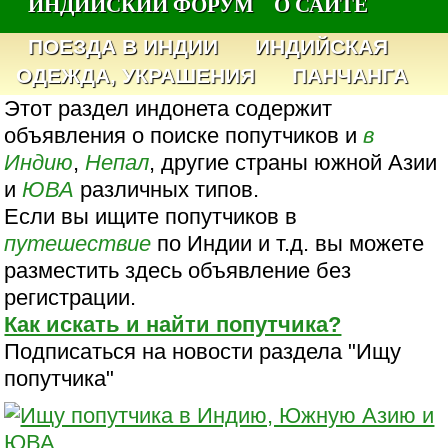
ИНДИЙСКИЙ ФОРУМ
О САЙТЕ
ПОЕЗДА В ИНДИИ
ИНДИЙСКАЯ
ОДЕЖДА, УКРАШЕНИЯ
ПАНЧАНГА
Этот раздел индонета содержит
объявления о поиске попутчиков и
в
Индию
,
Непал
, другие страны южной Азии
и
ЮВА
различных типов.
Если вы ищите попутчиков в
путешествие
по Индии и т.д. вы можете
разместить здесь объявление без
регистрации.
Как искать и найти попутчика?
Подписаться на новости раздела "Ищу
попутчика"