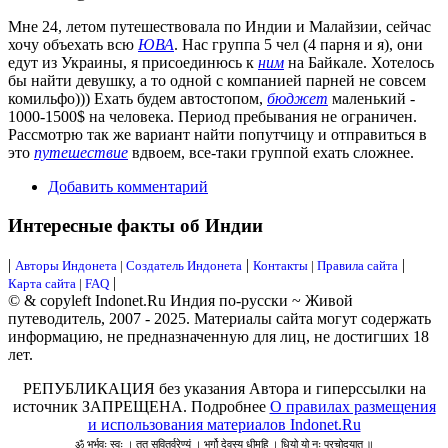
Мне 24, летом путешествовала по Индии и Малайзии, сейчас
хочу объехать всю
ЮВА
. Нас группа 5 чел (4 парня и я), они
едут из Украины, я присоединюсь к
ним
на Байкале. Хотелось
бы найти девушку, а то одной с компанией парней не совсем
комильфо))) Ехать будем автостопом,
бюджет
маленький -
1000-1500$ на человека. Период пребывания не ограничен.
Рассмотрю так же вариант найти попутчицу и отправиться в
это
путешествие
вдвоем, все-таки группой ехать сложнее.
Добавить комментарий
Интересные факты об Индии
|
|
|
Авторы Индонета
|
Создатель Индонета
Контакты
|
Правила сайта
|
Карта сайта
|
FAQ
© & copyleft Indonet.Ru Индия по-русски ~ Живой
путеводитель, 2007 - 2025. Материалы сайта могут содержать
информацию, не предназначенную для лиц, не достигших 18
лет.
РЕПУБЛИКАЦИЯ без указания Автора и гиперссылки на
источник ЗАПРЕЩЕНА. Подробнее
О правилах размещения
и использования материалов Indonet.Ru
ॐ भूर्भुवः स्वः । तत् सवितुर्वरेण्यं । भर्गो देवस्य धीमहि । धियो यो नः प्रचोदयात् ॥