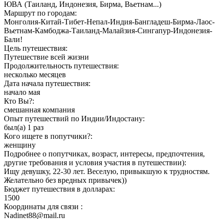
ЮВА (Таиланд, Индонезия, Бирма, Вьетнам...)
Маршрут по городам:
Монголия-Китай-Тибет-Непал-Индия-Бангладеш-Бирма-Лаос-
Вьетнам-Камбоджа-Таиланд-Малайзия-Сингапур-Индонезия-
Бали!
Цель путешествия:
Путешествие всей жизни
Продолжительность путешествия:
несколько месяцев
Дата начала путешествия:
начало мая
Кто Вы?:
смешанная компания
Опыт путешествий по Индии/Индостану:
был(а) 1 раз
Кого ищете в попутчики?:
женщину
Подробнее о попутчиках, возраст, интересы, предпочтения,
другие требования и условия участия в путешествии):
Ищу девушку, 22-30 лет. Веселую, привыкшую к трудностям.
Желательно без вредных привычек))
Бюджет путешествия в долларах:
1500
Координаты для связи :
Nadinet88@mail.ru