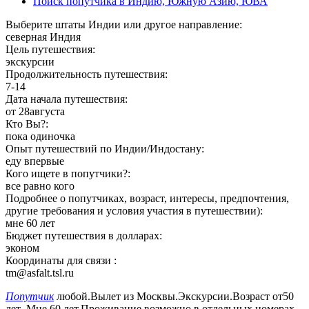
Поиск попутчика в Индию, Южную Азию, ЮВА
Выберите штаты Индии или другое направление:
северная Индия
Цель путешествия:
экскурсии
Продолжительность путешествия:
7-14
Дата начала путешествия:
от 28августа
Кто Вы?:
пока одиночка
Опыт путешествий по Индии/Индостану:
еду впервые
Кого ищете в попутчики?:
все равно кого
Подробнее о попутчиках, возраст, интересы, предпочтения,
другие требования и условия участия в путешествии):
мне 60 лет
Бюджет путешествия в долларах:
эконом
Координаты для связи :
tm@asfalt.tsl.ru
Попутчик
любой.Вылет из Москвы.Экскурсии.Возраст от50
лет .Мне 60 лет.Проживание возможно в отдельных номерах.