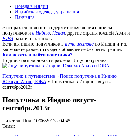
Поезда в Индии
Индийская одежда, украшения
Панчанга
Этот раздел индонета содержит объявления о поиске
попутчиков и
в Индию
,
Непал
, другие страны южной Азии и
ЮВА
различных типов.
Если вы ищите попутчиков в
путешествие
по Индии и т.д.
вы можете разместить здесь объявление без регистрации.
Как искать и найти попутчика?
Подписаться на новости раздела "Ищу попутчика"
Попутчик в путешествие
»
Поиск попутчика в Индию,
Южную Азию, ЮВА
» Попутчика в Индию август-
сентябрь2013г
Попутчика в Индию август-
сентябрь2013г
Читатель Пнд, 10/06/2013 - 04:45
Темы: