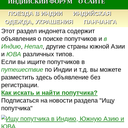
ИНДИЙСКИЙ ФОРУМ
О САЙТЕ
ПОЕЗДА В ИНДИИ
ИНДИЙСКАЯ
ОДЕЖДА, УКРАШЕНИЯ
ПАНЧАНГА
Этот раздел индонета содержит
объявления о поиске попутчиков и
в
Индию
,
Непал
, другие страны южной Азии
и
ЮВА
различных типов.
Если вы ищите попутчиков в
путешествие
по Индии и т.д. вы можете
разместить здесь объявление без
регистрации.
Как искать и найти попутчика?
Подписаться на новости раздела "Ищу
попутчика"