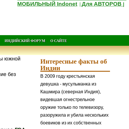
МОБИЛЬНЫЙ Indonet
Для АВТОРОВ
|
|
ИНДИЙСКИЙ ФОРУМ
О САЙТЕ
ны южной
Интересные факты об
Индии
ние без
В 2009 году крестьянская
девушка - мусульманка из
Кашмира (северная Индия),
видевшая огнестрельное
оружие только по телевизору,
разоружила и убила нескольких
боевиков из их собственных