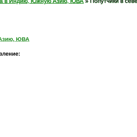
ка в Индию, Южную Азию, ЮВА
» Попутчики в сев
 Азию, ЮВА
вление: