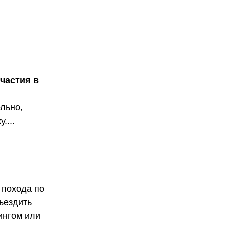
участия в
льно,
....
 похода по
ъездить
ингом или