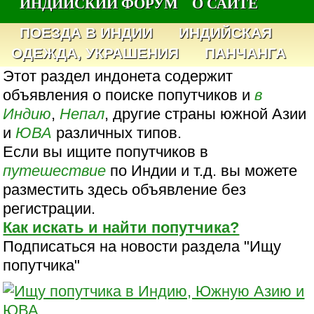
ИНДИЙСКИЙ ФОРУМ
О САЙТЕ
ПОЕЗДА В ИНДИИ
ИНДИЙСКАЯ
ОДЕЖДА, УКРАШЕНИЯ
ПАНЧАНГА
Этот раздел индонета содержит
объявления о поиске попутчиков и
в
Индию
,
Непал
, другие страны южной Азии
и
ЮВА
различных типов.
Если вы ищите попутчиков в
путешествие
по Индии и т.д. вы можете
разместить здесь объявление без
регистрации.
Как искать и найти попутчика?
Подписаться на новости раздела "Ищу
попутчика"