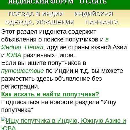
ИНДИЙСКИЙ ФОРУМ
О САЙТЕ
ПОЕЗДА В ИНДИИ
ИНДИЙСКАЯ
ОДЕЖДА, УКРАШЕНИЯ
ПАНЧАНГА
Этот раздел индонета содержит
объявления о поиске попутчиков и
в
Индию
,
Непал
, другие страны южной Азии
и
ЮВА
различных типов.
Если вы ищите попутчиков в
путешествие
по Индии и т.д. вы можете
разместить здесь объявление без
регистрации.
Как искать и найти попутчика?
Подписаться на новости раздела "Ищу
попутчика"