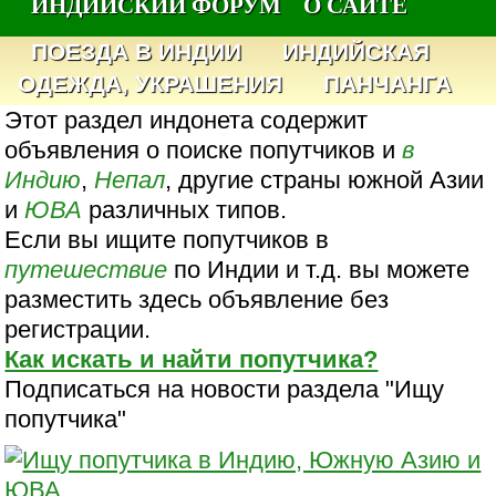
ИНДИЙСКИЙ ФОРУМ
О САЙТЕ
ПОЕЗДА В ИНДИИ
ИНДИЙСКАЯ
ОДЕЖДА, УКРАШЕНИЯ
ПАНЧАНГА
Этот раздел индонета содержит
объявления о поиске попутчиков и
в
Индию
,
Непал
, другие страны южной Азии
и
ЮВА
различных типов.
Если вы ищите попутчиков в
путешествие
по Индии и т.д. вы можете
разместить здесь объявление без
регистрации.
Как искать и найти попутчика?
Подписаться на новости раздела "Ищу
попутчика"