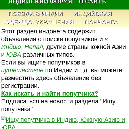
ИНДИЙСКИЙ ФОРУМ
О САЙТЕ
ПОЕЗДА В ИНДИИ
ИНДИЙСКАЯ
ОДЕЖДА, УКРАШЕНИЯ
ПАНЧАНГА
Этот раздел индонета содержит
объявления о поиске попутчиков и
в
Индию
,
Непал
, другие страны южной Азии
и
ЮВА
различных типов.
Если вы ищите попутчиков в
путешествие
по Индии и т.д. вы можете
разместить здесь объявление без
регистрации.
Как искать и найти попутчика?
Подписаться на новости раздела "Ищу
попутчика"